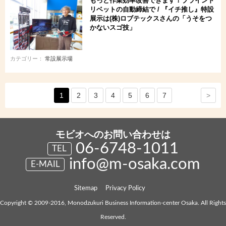
もっと作業効率改善できます！ブラインド
リベットの自動締結で / 『イチ推し』特設
展示は(株)ロブテックスさんの「うそをつ
かないスゴ技」
カテゴリー：
常設展示場
>
1
2
3
4
5
6
7
モビオへのお問い合わせは
06-6748-1011
TEL
info@m-osaka.com
E-MAIL
Sitemap
Privacy Policy
Copyright © 2009-2016, Monodzukuri Business Information-center Osaka. All Rights
Reserved.