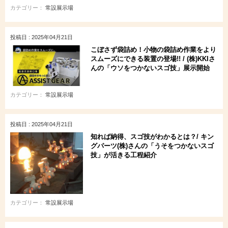
カテゴリー：
常設展示場
投稿日 : 2025年04月21日
こぼさず袋詰め！小物の袋詰め作業をより
スムーズにできる装置の登場!! / (株)KKIさ
んの「ウソをつかないスゴ技」展示開始
カテゴリー：
常設展示場
投稿日 : 2025年04月21日
知れば納得、スゴ技がわかるとは？/ キン
グパーツ(株)さんの「うそをつかないスゴ
技」が活きる工程紹介
カテゴリー：
常設展示場