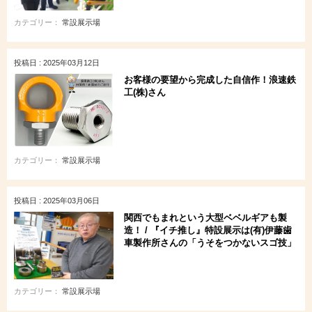
カテゴリー：
常設展示場
投稿日 : 2025年03月12日
お客様の要望から完成した自信作！浪速鉄
工(株)さん
カテゴリー：
常設展示場
投稿日 : 2025年03月06日
関西でもまれという大型ベベルギアも製
造！ / 『イチ推し』特設展示は(有)伊藤歯
車製作所さんの「うそをつかないスゴ技」
カテゴリー：
常設展示場