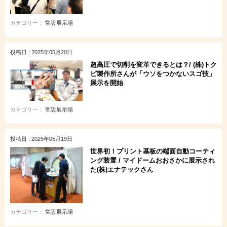
カテゴリー：
常設展示場
投稿日 : 2025年05月20日
超高圧で切削を変革できるとは？/ (株)トク
ピ製作所さんが「ウソをつかないスゴ技」
展示を開始
カテゴリー：
常設展示場
投稿日 : 2025年05月19日
世界初！プリント基板の端面自動コーティ
ング装置 / マイドームおおさかに展示され
た(株)エナテックさん
カテゴリー：
常設展示場