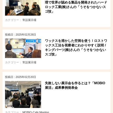
理で世界が認める製品を開発されたハード
ロック工業(株)さんの「うそをつかないス
ゴ技」
カテゴリー：
常設展示場
投稿日 : 2025年02月28日
ワックスを溶かした空洞を使う！ロストワ
ックス工法を視察者にわかりやすく説明 /
キングパーツ(株)さんの「うそをつかない
スゴ技」
カテゴリー：
常設展示場
投稿日 : 2025年02月20日
失敗しない展示会を作るとは？「MOBIO
展活」成果事例発表会
カテゴリー：
MOBIO-Cafe Meeting