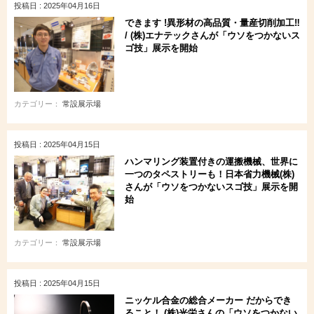
投稿日 : 2025年04月16日
できます !異形材の高品質・量産切削加工‼
/ (株)エナテックさんが「ウソをつかないス
ゴ技」展示を開始
カテゴリー：
常設展示場
投稿日 : 2025年04月15日
ハンマリング装置付きの運搬機械、世界に
一つのタペストリーも！日本省力機械(株)
さんが「ウソをつかないスゴ技」展示を開
始
カテゴリー：
常設展示場
投稿日 : 2025年04月15日
ニッケル合金の総合メーカー だからでき
ること！ (株)光栄さんの「ウソをつかない