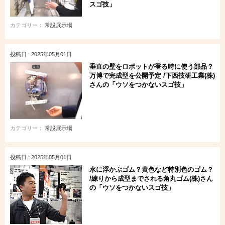
スゴ技」
カテゴリー：
常設展示場
投稿日 : 2025年05月01日
垂直の壁をロボットが登る時に使う部品？
万博で完成型を公開予定 /下西技研工業(株)
さんの「ウソをつかないスゴ技」
カテゴリー：
常設展示場
投稿日 : 2025年05月01日
水に浮かぶゴム？黄色など特別色のゴム？
/練りから成型までされる角丸ゴム(株)さん
の「ウソをつかないスゴ技」