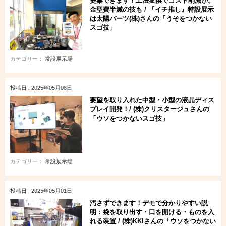
提案できます！工法変換でコスト削減が。
金型費半減の技も / 『イチ推し』特設展示
は太陽パーツ(株)さんの「うそをつかない
スゴ技」
カテゴリー：
常設展示場
投稿日 : 2025年05月08日
要望を取り入れた中型・小型の液晶ディス
プレイ開発！/ (株)クリスタージュさんの
「ウソをつかないスゴ技」
カテゴリー：
常設展示場
投稿日 : 2025年05月01日
汚さずできます！デモで分かりやすい説
明：袋を取り出す・口を開ける・ものを入
れる装置 / (株)KKIさんの「ウソをつかない