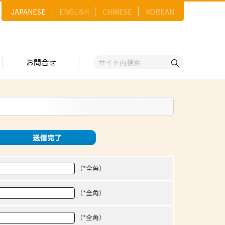
JAPANESE
ENGLISH
CHINESE
KOREAN
お問合せ
戦略
ゴリー一覧
ースNo.順）
トリー
五十音順）
企業検索
（出展企業）
（*全角）
ンジ・ショーケース
（*全角）
事業）
維
（*全角）