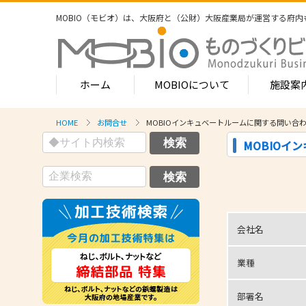
MOBIO（モビオ）は、大阪府と（公財）大阪産業局が運営する
府内
ホーム
MOBIOについて
施設案
HOME
お問合せ
MOBIOインキュベートルームに関する問い合
MOBIOのサービス
MOBIOイ
- ワンストップサービス
- フロア案
1-2階
- 常設展示場
常設展示
3階
- MOBIOインキュベート支援
4階（イ
- 取引適正化講習会
会社名
- フロア案
1階
- 産学連携の支援
業種
2階
- 産学連携の相談・対応事例
産学連携
3階
部署名
- 知的財産に関する支援