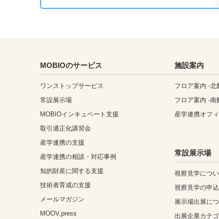
MOBIOのサービス
施設案内
ワンストップサービス
フロア案内 -北
常設展示場
フロア案内 -南
MOBIOインキュベート支援
産学連携オフ
取引適正化講習会
産学連携の支援
常設展示場
産学連携の相談・対応事例
知的財産に関する支援
視察見学につ
技術者育成の支援
視察見学の申
メールマガジン
展示場出展に
MOOV,press
出展企業カテ