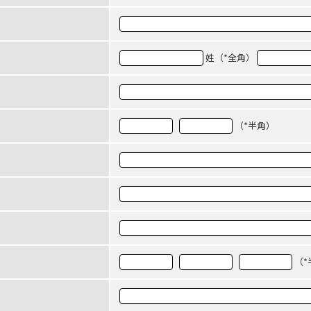
- 大阪製ブランド認定制度
- 大阪の伝統工芸品
姓（*全角）
- 大阪ものづくり企業 海外拠点リスト
（*半角）
（*