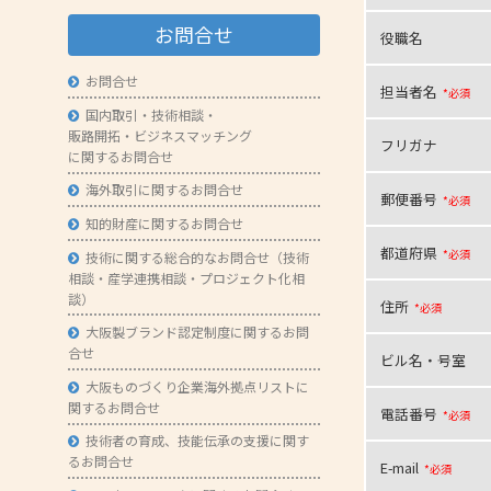
- 技術者育成の支援
お問合せ
役職名
- メールマガジン
お問合せ
担当者名
*必須
- MOOV,press
国内取引・技術相談・
販路開拓・ビジネスマッチング
- ものづくり取引あっせん
フリガナ
に関するお問合せ
- ものづくりB2Bネットワーク
海外取引に関するお問合せ
郵便番号
*必須
- MOBIOイノベーションセンター
知的財産に関するお問合せ
都道府県
*必須
技術に関する総合的なお問合せ（技術
相談・産学連携相談・プロジェクト化相
談）
住所
*必須
大阪製ブランド認定制度に関するお問
合せ
ビル名・号室
大阪ものづくり企業海外拠点リストに
関するお問合せ
電話番号
*必須
技術者の育成、技能伝承の支援に関す
るお問合せ
E-mail
*必須