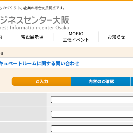
ものづくり中小企業の総合支援拠点です。
MOBIO
内
常設展示場
お知らせ
主催イベント
わせ
常設展示場
MOBIOとは
出展企業紹介
ンキュベートルームに関する問い合わせ
内 -北館-
- 展示・商談会
- MOBIO 常設展示場
- MOBIOの4つの
- 出展企業カテ
（常設展示企業五十音順一覧）
視察見学について
出展企業一覧（ブ
- 大阪ものづくり企業ナビ
- オープンファク
場のご案内
展示場出展について
出展企業一覧（
出展のメリット
- MOBIO主催イベント
- ものづくり中小
- 業種から探す
ンキュベートルーム）
出展するには？
部品・部材
出展までの流れ
- ものづくりイノベーション支援
- 街パビOSAKA
内 -南館-
加工・処理
よくある質問
機械・装置
- 大規模展示商談会活用事業（出展支援事業）
- リボーンチャレ
出展企業の声
電子・光学
（万博場外展示
- 大阪府中小企業等外国出願支援事業
オフィス
化学・樹脂
包装・印刷・繊
- 大阪ものづくり優良企業賞
生活関連等