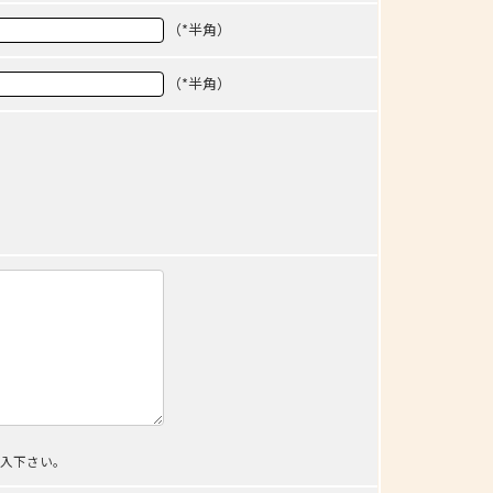
（*半角）
（*半角）
記入下さい。