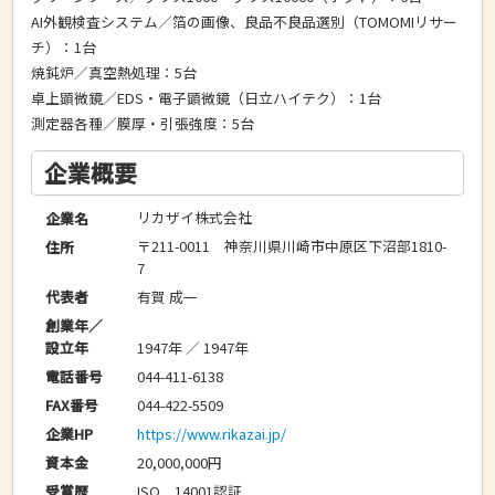
AI外観検査システム／箔の画像、良品不良品選別（TOMOMIリサー
チ）：1台
焼鈍炉／真空熱処理：5台
卓上顕微鏡／EDS・電子顕微鏡（日立ハイテク）：1台
測定器各種／膜厚・引張強度：5台
企業概要
リカザイ株式会社
企業名
〒211-0011 神奈川県川崎市中原区下沼部1810-
住所
7
有賀 成一
代表者
創業年／
1947年 ／ 1947年
設立年
044-411-6138
電話番号
044-422-5509
FAX番号
https://www.rikazai.jp/
企業HP
20,000,000円
資本金
ISO 14001認証
受賞歴