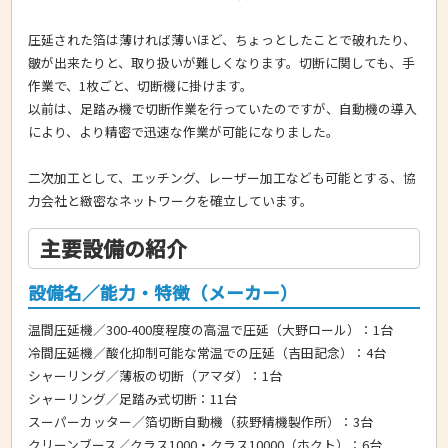
圧延された箔は薄ければ薄いほど、ちょっとしたことで破れたり、
皺が出来たりと、取り扱いが難しくなります。切断に関しても、手
作業で、1枚ごと、切断機に掛けます。
以前は、足踏み機で切断作業を行っていたのですが、自動機の導入
により、より精密で迅速な作業が可能になりました。
二次加工として、エッチング、レーザー加工なども可能とする、協
力会社と緻密なネットワークを確立しています。
主要設備の紹介
設備名／能力・特徴（メーカー）
温間圧延機／300-400度程度の高温で圧延（大野ロール）：1台
冷間圧延機／酸化抑制可能な常温での圧延（吉田記念）：4台
シャーリング／薄板の切断（アマダ）：1台
シャーリング／足踏み式切断：11台
スーパーカッター／箔切断自動機（荻野精機製作所）：3台
クリーンブース／クラス1000・クラス10000（ホクト）：6台