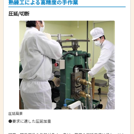
熟練工による高精度の手作業
圧延/切断
圧延風景
●要求に適した圧延加重