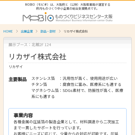
MOBIO（モビオ）は、大阪府と（公財）大阪産業局が運営する
府内ものづくり中小企業の総合支援拠点です。
HOME
出展企業
部品・部材
リカザイ株式会社
展示ブース：北館2F 124
リカザイ株式会社
リカザイ
ステンレス箔 ：汎用性が高く、使用用途が広い
主要製品
チタン箔 ：腐食性に富み、医療系にも適する
マグネシウム箔：SDGs素材で、防振性が高く、医療
系にも適する
事業内容
各種金属の圧延箔の製造企業として、材料調達から二次加工
まで一貫したサポートを行っています。
お客様にニーズに応じて、少量からの対応が可能です。圧延