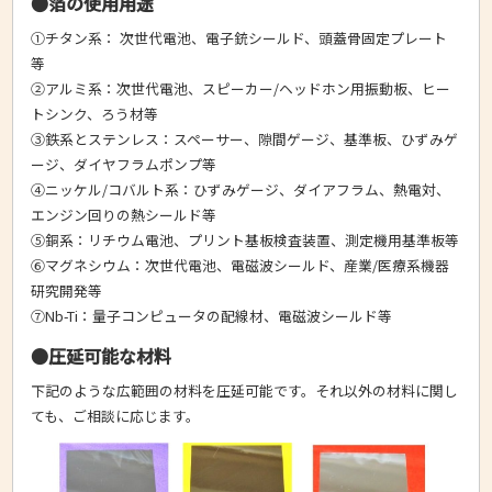
●箔の使用用途
①チタン系： 次世代電池、電子銃シールド、頭蓋骨固定プレート
等
②アルミ系：次世代電池、スピーカー/ヘッドホン用振動板、ヒー
トシンク、ろう材等
③鉄系とステンレス：スペーサー、隙間ゲージ、基準板、ひずみゲ
ージ、ダイヤフラムポンプ等
④ニッケル/コバルト系：ひずみゲージ、ダイアフラム、熱電対、
エンジン回りの熱シールド等
⑤銅系：リチウム電池、プリント基板検査装置、測定機用基準板等
⑥マグネシウム：次世代電池、電磁波シールド、産業/医療系機器
研究開発等
➆Nb-Ti：量子コンピュータの配線材、電磁波シールド等
●圧延可能な材料
下記のような広範囲の材料を圧延可能です。それ以外の材料に関し
ても、ご相談に応じます。