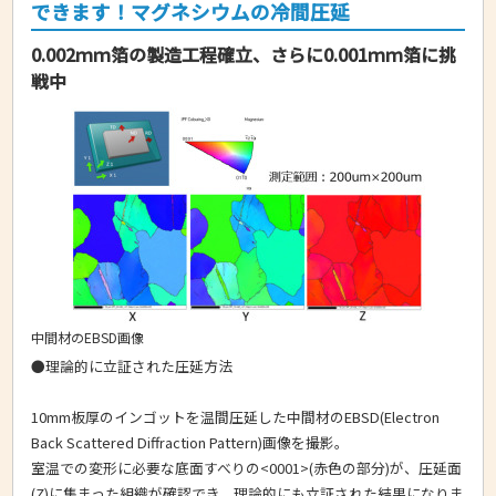
できます！マグネシウムの冷間圧延
0.002ｍｍ箔の製造工程確立、さらに0.001ｍｍ箔に挑
戦中
中間材のEBSD画像
●理論的に立証された圧延方法
10mm板厚のインゴットを温間圧延した中間材のEBSD(Electron
Back Scattered Diffraction Pattern)画像を撮影。
室温での変形に必要な底面すべりの<0001>(赤色の部分)が、圧延面
(Z)に集まった組織が確認でき、理論的にも立証された結果になりま