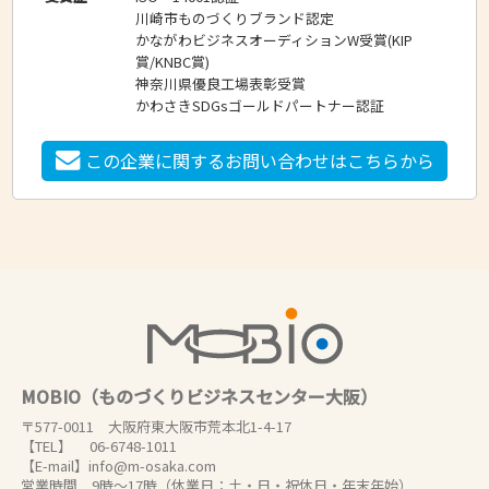
川崎市ものづくりブランド認定
かながわビジネスオーディションW受賞(KIP
賞/KNBC賞)
神奈川県優良工場表彰受賞
かわさきSDGsゴールドパートナー認証
この企業に関するお問い合わせはこちらから
MOBIO（ものづくりビジネスセンター大阪）
〒577-0011 大阪府東大阪市荒本北1-4-17
【TEL】 06-6748-1011
【E-mail】info@m-osaka.com
営業時間 9時～17時（休業日：土・日・祝休日・年末年始）