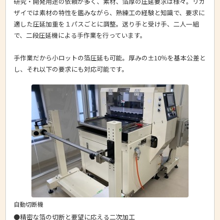
研究・開発用途の依頼が多く、素材、箔厚の圧延要求は様々。リカ
ザイでは素材の特性を鑑みながら、熟練工の経験と知識で、要求に
適した圧延加重を１パスごとに調整。送り手と受け手、二人一組
で、二段圧延機による手作業を行っています。
手作業だから小ロットの箔圧延も可能。厚みの±10％を基本公差と
し、それ以下の要求にも対応可能です。
自動切断機
●精密な箔の切断と要望に応える二次加工