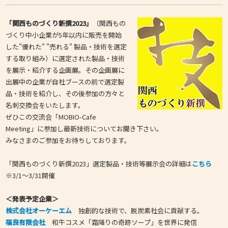
「関西ものづくり新撰2023」
（関西もの
づくり中小企業が5年以内に販売を開始
した"優れた" "売れる" 製品・技術を選定
する取り組み）に選定された製品・技術
を展示・紹介する企画展。その企画展に
出展中の企業が自社ブースの前で選定製
品・技術を紹介し、その後参加の方々と
名刺交換会をいたします。
ぜひこの交流会「MOBIO-Cafe
Meeting」に参加し最新技術についてお聞き下さい。
みなさまのご参加をお待ちしております。
「関西ものづくり新撰2023」選定製品・技術等展示会の詳細は
こちら
※3/1～3/31開催
＜発表予定企業＞
株式会社オーケーエム
独創的な技術で、脱炭素社会に貢献する。
福良有限会社
和牛コスメ「霜降りの奇跡ソープ」を世界に発信