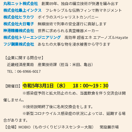
丸和ニット株式会社
創業89年、独自の編立技術が快適を編み出す
株式会社最上インクス
フレキシブルな伝熱フィンで熱マネジメント
株式会社ヒラカワ
ボイラのスペシャリストカンパニー
株式会社大日電子
無線技術で列車の安全運行に貢献します
神港精機株式会社
世界に求められる真空機器メーカー
株式会社トリーエンジニアリング
高効率 超省エネ エアーノズルHayate
フジ鋼業株式会社
あなたの大事な物を浸水被害から守ります
【企業に関する問合せ】
近畿経済産業局 産業技術課（担当：米田、亀谷）
TEL：06-6966-6017
令和5年3月1日（水） 18：00～19：30
【開催日】
※感染症予防と拡大防止のため、当面飲食を伴う交流会は開
催しません。
※技術説明終了後に名刺交換会をします。
※新型コロナウイルス感染症の状況によっては、延期する場
合があります。
【会場】MOBIO（ものづくりビジネスセンター大阪） 常設展示場