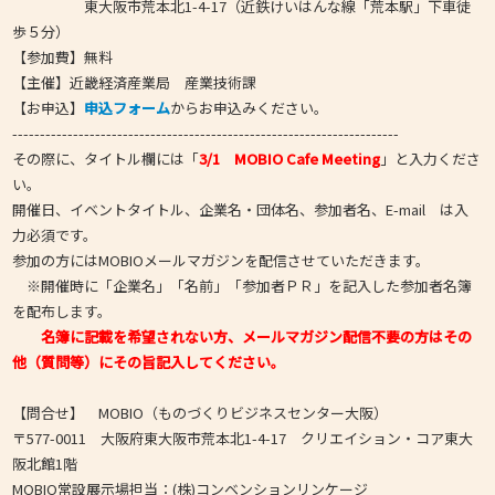
東大阪市荒本北1-4-17（近鉄けいはんな線「荒本駅」下車徒
歩５分）
【参加費】無料
【主催】近畿経済産業局 産業技術課
【お申込】
申込フォーム
からお申込みください。
----------------------------------------------------------------------
その際に、タイトル欄には「
3/1 MOBIO Cafe Meeting
」と入力くださ
い。
開催日、イベントタイトル、企業名・団体名、参加者名、E-mail は入
力必須です。
参加の方にはMOBIOメールマガジンを配信させていただきます。
※開催時に「企業名」「名前」「参加者ＰＲ」を記入した参加者名簿
を配布します。
名簿に記載を希望されない方、メールマガジン配信不要の方はその
他（質問等）にその旨記入してください。
【問合せ】 MOBIO（ものづくりビジネスセンター大阪）
〒577-0011 大阪府東大阪市荒本北1-4-17 クリエイション・コア東大
阪北館1階
MOBIO常設展示場担当：(株)コンベンションリンケージ