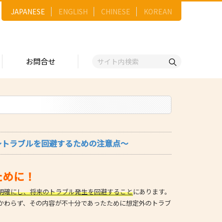
JAPANESE
ENGLISH
CHINESE
KOREAN
お問合せ
戦略
ゴリー一覧
ースNo.順）
トリー
五十音順）
～トラブルを回避するための注意点～
企業検索
（出展企業）
ために！
ンジ・ショーケース
明確にし、将来のトラブル発生を回避すること
にあります。
事業）
かわらず、その内容が不十分であったために想定外のトラブ
維