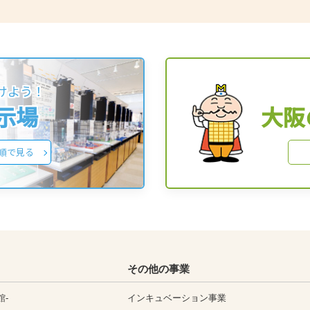
けよう！
展示場
大阪
順で見る
その他の事業
館-
インキュベーション事業