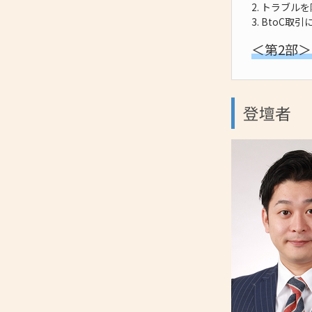
2. トラブ
3. BtoC
＜第2部＞交
登壇者