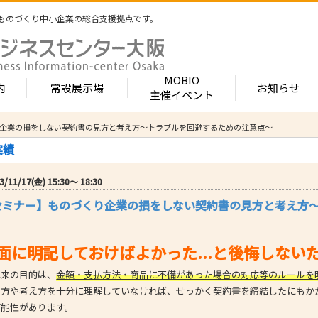
ものづくり中小企業の総合支援拠点です。
MOBIO
内
常設展示場
お知らせ
主催イベント
くり企業の損をしない契約書の見方と考え方～トラブルを回避するための注意点～
常設展示場
MOBIOとは
出展企業紹介
実績
内 -北館-
- 展示・商談会
- MOBIO 常設展示場
- MOBIOの4つの
- 出展企業カテ
（常設展示企業五十音順一覧）
視察見学について
出展企業一覧（ブ
/11/17(金) 15:30〜 18:30
- 大阪ものづくり企業ナビ
- オープンファク
場のご案内
展示場出展について
出展企業一覧（
財セミナー】ものづくり企業の損をしない契約書の見方と考え方
出展のメリット
- MOBIO主催イベント
- ものづくり中小
- 業種から探す
ンキュベートルーム）
出展するには？
部品・部材
出展までの流れ
- ものづくりイノベーション支援
- 街パビOSAKA
内 -南館-
加工・処理
面に明記しておけばよかった...と後悔しない
よくある質問
機械・装置
- 大規模展示商談会活用事業（出展支援事業）
- リボーンチャレ
出展企業の声
本来の目的は、
金額・支払方法・商品に不備があった場合の対応等のルールを
電子・光学
（万博場外展示
- 大阪府中小企業等外国出願支援事業
オフィス
化学・樹脂
見方や考え方を十分に理解していなければ、せっかく契約書を締結したにもか
包装・印刷・繊
可能性があります。
- 大阪ものづくり優良企業賞
生活関連等