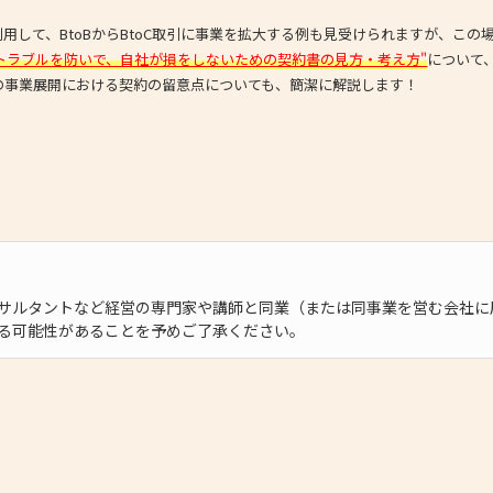
- 大阪製ブランド認定制度
利用して、BtoBからBtoC取引に事業を拡大する例も見受けられますが、この
トラブルを防いで、自社が損をしないための契約書の見方・考え方"
について
- 大阪の伝統工芸品
への事業展開における契約の留意点についても、簡潔に解説します！
- 大阪ものづくり企業 海外拠点リスト
サルタントなど経営の専門家や講師と同業（または同事業を営む会社に
る可能性があることを予めご了承ください。