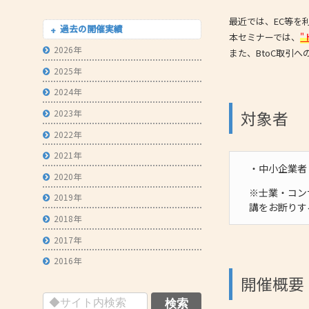
- 技術者育成の支援
最近では、EC等を
過去の開催実績
本セミナーでは、
"
- メールマガジン
2026年
また、BtoC取引
- MOOV,press
2025年
- ものづくり取引あっせん
2024年
対象者
2023年
- ものづくりB2Bネットワーク
2022年
- MOBIOイノベーションセンター
2021年
・中小企業者
2020年
※士業・コン
2019年
講をお断りす
2018年
2017年
2016年
開催概要