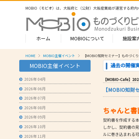
MOBIO（モビオ）は、大阪府と（公財）大阪産業局が運営する
府内
ホーム
MOBIOについて
施設案
HOME
MOBIO主催イベント
【MOBIO知財セミナー】ものづ
MOBIOのサービス
過去の開催
MOBIO主催イベント
- ワンストップサービス
- フロア案
1-2階
2026年 04月
【MOBIO-Cafe】2023
- 常設展示場
常設展示
2026年 06月
【MOBIO知
3階
- MOBIOインキュベート支援
4階（イ
2026年 07月
- 取引適正化講習会
- フロア案
2026年 08月
ちゃんと書
1階
- 産学連携の支援
2026年 09月
契約書を作成する
2階
- 産学連携の相談・対応事例
産学連携
2026年 10月
しかし、契約書の
3階
ルに巻き込まれる
- 知的財産に関する支援
2026年 11月