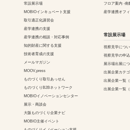
常設展示場
フロア案内 -南
MOBIOインキュベート支援
産学連携オフ
取引適正化講習会
産学連携の支援
常設展示場
産学連携の相談・対応事例
知的財産に関する支援
視察見学につ
技術者育成の支援
視察見学の申
メールマガジン
展示場出展に
MOOV,press
出展企業カテ
ものづくり取引あっせん
出展企業一覧（
ものづくりB2Bネットワーク
出展企業一覧
MOBIOイノベーションセンター
展示・商談会
大阪ものづくり企業ナビ
MOBIO主催イベント
ものづくりイノベーション支援