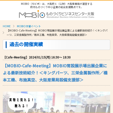
MOBIO（モビオ）は、大阪府と（公財）大阪産業局が運営する
府内ものづくり中小企業の総合支援拠点です。
HOME
MOBIO主催イベント
【MOBIO-Cafe-Meeting】MOBIO常設展示場出展企業による最新技術紹介！＜キングパ
ーツ、三栄金属製作所／橋本工機、布施真空、大阪産業局設備支援部＞
過去の開催実績
【Cafe-Meeting】2024/01/15(月) 16:30〜 18:30
【MOBIO-Cafe-Meeting】MOBIO常設展示場出展企業に
よる最新技術紹介！＜キングパーツ、三栄金属製作所／橋
本工機、布施真空、大阪産業局設備支援部＞