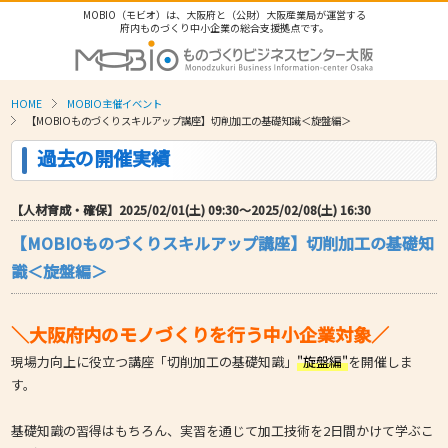
MOBIO（モビオ）は、大阪府と（公財）大阪産業局が運営する
府内ものづくり中小企業の総合支援拠点です。
HOME
MOBIO主催イベント
【MOBIOものづくりスキルアップ講座】切削加工の基礎知識＜旋盤編＞
過去の開催実績
【人材育成・確保】2025/02/01(土) 09:30〜2025/02/08(土) 16:30
【MOBIOものづくりスキルアップ講座】切削加工の基礎知
識＜旋盤編＞
＼大阪府内のモノづくりを行う中小企業対象／
現場力向上に役立つ講座「切削加工の基礎知識」
"旋盤編"
を開催しま
す。
基礎知識の習得はもちろん、実習を通じて加工技術を2日間かけて学ぶこ