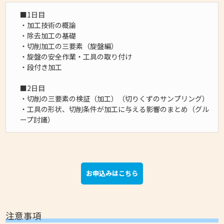
■1日目
・加工技術の概論
・除去加工の基礎
・切削加工の三要素（旋盤編）
・旋盤の安全作業・工具の取り付け
・段付き加工
■2日目
・切削の三要素の検証（加工）（切りくずのサンプリング）
・工具の形状、切削条件が加工に与える影響のまとめ（グル
ープ討議）
お申込みはこちら
注意事項