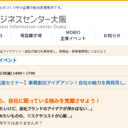
ものづくり中小企業の総合支援拠点です。
MOBIO
内
常設展示場
お知らせ
主催イベント
創出アイデアソン！自社の魅力を再発見し、新商品・新事業開発につなげよう
常設展示場
MOBIOとは
出展企業紹介
催イベント
内 -北館-
- 展示・商談会
- MOBIO 常設展示場
- MOBIOの4つの
- 出展企業カテ
（常設展示企業五十音順一覧）
視察見学について
出展企業一覧（ブ
8(金) 14:00〜 17:00
- 大阪ものづくり企業ナビ
- オープンファク
場のご案内
展示場出展について
出展企業一覧（
業推進セミナー】事業創出アイデアソン！自社の魅力を再発見し
出展のメリット
- MOBIO主催イベント
- ものづくり中小
- 業種から探す
ンキュベートルーム）
出展するには？
部品・部材
出展までの流れ
- ものづくりイノベーション支援
- 街パビOSAKA
内 -南館-
加工・処理
ら、自社に眠っている強みを覚醒させよう！
よくある質問
機械・装置
- 大規模展示商談会活用事業（出展支援事業）
- リボーンチャレ
出展企業の声
たいけど、自社ブランドのアイデアが浮かばない...」
電子・光学
（万博場外展示
- 大阪府中小企業等外国出願支援事業
めたいものの、リスクやコストが心配...」
オフィス
化学・樹脂
包装・印刷・繊
持ちではありませんか？
- 大阪ものづくり優良企業賞
生活関連等