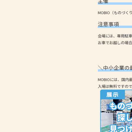
主催
MOBIO（ものづ
注意事項
会場には、専用駐
お車でお越しの場
＼中小企業の
MOBIOには、国
入場は無料ですの