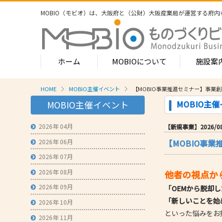
MOBIO（モビオ）は、大阪府と（公財）大阪産業局が運営する
府内
ホーム
MOBIOについて
施設案
HOME
MOBIO主催イベント
【MOBIO事業推進セミナー】事業
MOBIOのサービス
MOBIO主
MOBIO主催イベント
- ワンストップサービス
- フロア案
1-2階
2026年 04月
【新規事業】2026/08/2
- 常設展示場
常設展示
2026年 06月
【MOBIO事
3階
- MOBIOインキュベート支援
4階（イ
2026年 07月
- 取引適正化講習会
- フロア案
2026年 08月
他者の視点か
1階
- 産学連携の支援
2026年 09月
「OEMから脱却し
2階
- 産学連携の相談・対応事例
「新しいことを始
産学連携
2026年 10月
3階
といった悩みをお
- 知的財産に関する支援
2026年 11月