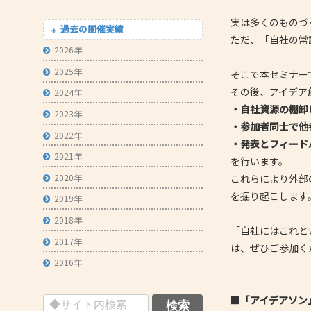
- 技術者育成の支援
実は多くのものづ
過去の開催実績
ただ、「自社の常
- メールマガジン
2026年
- MOOV,press
2025年
そこで本セミナー
- ものづくり取引あっせん
その後、アイデア
2024年
・自社資源の棚卸
2023年
- ものづくりB2Bネットワーク
・参加者同士で他
2022年
- MOBIOイノベーションセンター
・発表とフィード
2021年
を行います。
2020年
これらにより外部
を掘り起こします
2019年
2018年
「自社にはこれと
2017年
は、ぜひご参加く
2016年
■「アイデアソン