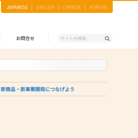
JAPANESE
ENGLISH
CHINESE
KOREAN
お問合せ
戦略
ゴリー一覧
ースNo.順）
トリー
五十音順）
、新商品・新事業開発につなげよう
企業検索
（出展企業）
ンジ・ショーケース
事業）
維