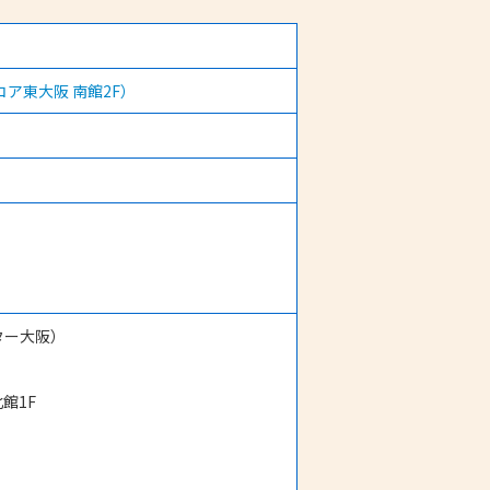
ア東大阪 南館2F）
ター大阪）
館1F