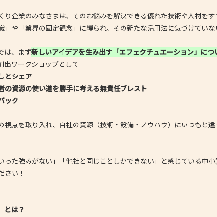
- 大阪製ブランド認定制度
くり企業のみなさまは、そのお悩みを解決できる優れた技術や人材をす
識」や「業界の固定観念」に縛られ、その新たな活用法に気づけていな
- 大阪の伝統工芸品
- 大阪ものづくり企業 海外拠点リスト
では、まず
新しいアイデアを生み出す「エフェクチュエーション」につ
創出ワークショップとして
しとシェア
者の資源の使い道を勝手に考える無責任ブレスト
バック
の視点を取り入れ、自社の資源（技術・設備・ノウハウ）にいつもと違
。
いった強みがない」「他社と同じことしかできない」と感じている中小
ださい！
」とは？