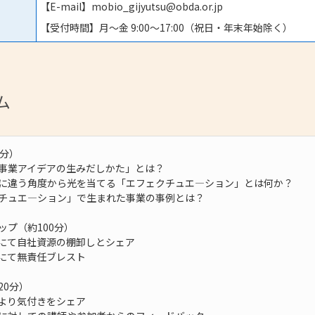
【E-mail】mobio_gijyutsu@obda.or.jp
【受付時間】月～金 9:00～17:00（祝日・年末年始除く）
ム
0分）
事業アイデアの生みだしかた」とは？
に違う角度から光を当てる「エフェクチュエ―ション」とは何か？
チュエ―ション」で生まれた事業の事例とは？
ップ（約100分）
にて自社資源の棚卸しとシェア
にて無責任ブレスト
20分）
より気付きをシェア