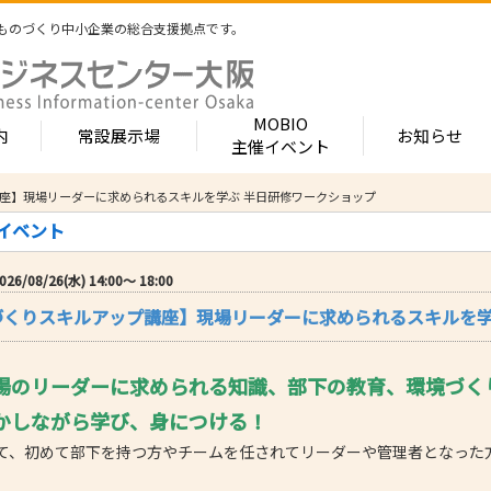
ものづくり中小企業の総合支援拠点です。
MOBIO
内
常設展示場
お知らせ
主催イベント
講座】現場リーダーに求められるスキルを学ぶ 半日研修ワークショップ
常設展示場
MOBIOとは
出展企業紹介
催イベント
内 -北館-
- 展示・商談会
- MOBIO 常設展示場
- MOBIOの4つの
- 出展企業カテ
（常設展示企業五十音順一覧）
視察見学について
出展企業一覧（ブ
08/26(水) 14:00〜 18:00
- 大阪ものづくり企業ナビ
- オープンファク
場のご案内
展示場出展について
出展企業一覧（
のづくりスキルアップ講座】現場リーダーに求められるスキルを
出展のメリット
- MOBIO主催イベント
- ものづくり中小
- 業種から探す
ンキュベートルーム）
出展するには？
部品・部材
出展までの流れ
- ものづくりイノベーション支援
- 街パビOSAKA
内 -南館-
加工・処理
場のリーダーに求められる知識、部下の教育、環境づく
よくある質問
機械・装置
- 大規模展示商談会活用事業（出展支援事業）
- リボーンチャレ
出展企業の声
かしながら学び、身につける！
電子・光学
（万博場外展示
- 大阪府中小企業等外国出願支援事業
オフィス
化学・樹脂
て、初めて部下を持つ方やチームを任されてリーダーや管理者となった
包装・印刷・繊
- 大阪ものづくり優良企業賞
生活関連等