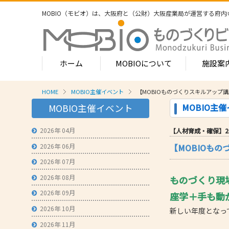
MOBIO（モビオ）は、大阪府と（公財）大阪産業局が運営する
府内
ホーム
MOBIOについて
施設案
HOME
MOBIO主催イベント
【MOBIOものづくりスキルアップ
MOBIOのサービス
MOBIO主
MOBIO主催イベント
- ワンストップサービス
- フロア案
1-2階
2026年 04月
【人材育成・確保】2026/
- 常設展示場
常設展示
2026年 06月
【MOBIOも
3階
- MOBIOインキュベート支援
4階（イ
2026年 07月
- 取引適正化講習会
- フロア案
2026年 08月
ものづくり現
1階
- 産学連携の支援
2026年 09月
座学＋手も動
2階
- 産学連携の相談・対応事例
産学連携
2026年 10月
新しい年度となっ
3階
- 知的財産に関する支援
2026年 11月