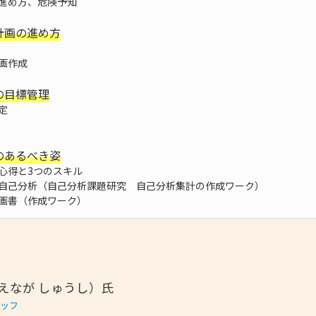
進め方、危険予知
計画の進め方
画作成
の目標管理
定
のあるべき姿
心得と3つのスキル
自己分析（自己分析課題研究 自己分析集計の作成ワーク）
画書（作成ワーク）
えなが しゅうし）氏
タッフ