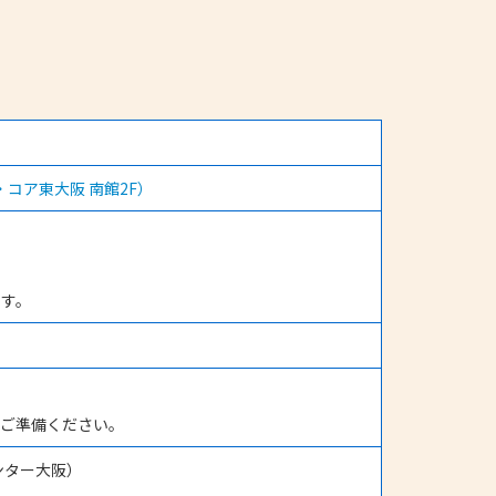
・コア東大阪 南館2F）
ます。
うご準備ください。
ンター大阪）