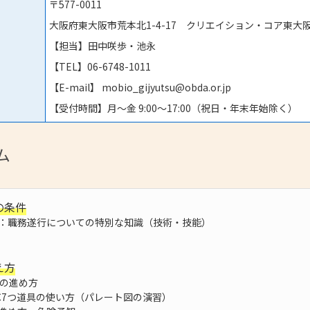
〒577-0011
大阪府東大阪市荒本北1-4-17 クリエイション・コア東大
【担当】田中咲歩・池永
【TEL】06-6748-1011
【E-mail】 mobio_gijyutsu@obda.or.jp
【受付時間】月～金 9:00～17:00（祝日・年末年始除く）
ム
の条件
：職務遂行についての特別な知識（技術・技能）
え方
善の進め方
C7つ道具の使い方（パレート図の演習）