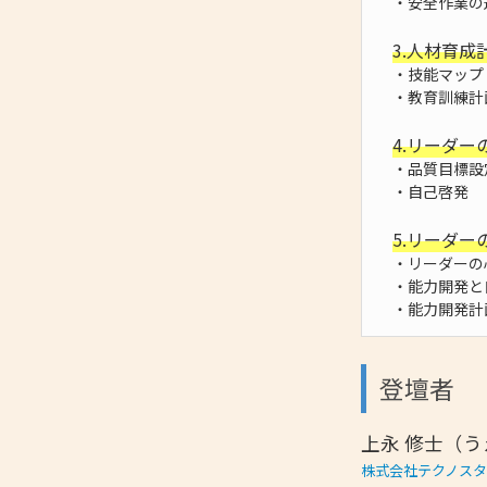
・安全作業の
3.人材育成
・技能マップ
・教育訓練計
4.リーダー
・品質目標設
・自己啓発
5.リーダー
・リーダーの
・能力開発と
・能力開発計
登壇者
上永 修士（う
株式会社テクノス