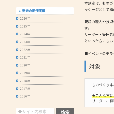
本講座は、ものづ
- 技術者育成の支援
ッケージとして構
過去の開催実績
- メールマガジン
2026年
現場の職人や技術
- MOOV,press
2025年
す。
- ものづくり取引あっせん
2024年
リーダー・管理者
といった方にもお
2023年
- ものづくりB2Bネットワーク
2022年
- MOBIOイノベーションセンター
■イベントのチラ
2021年
対象
2020年
2019年
2018年
ものづくり中
2017年
★こんな方に
2016年
リーダー、役