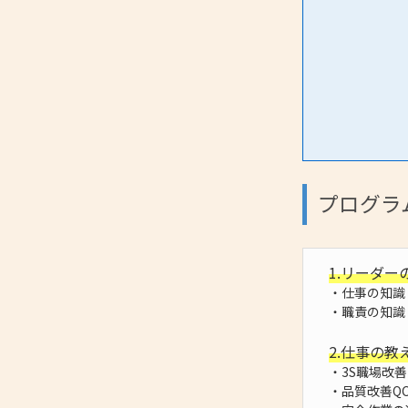
プログラ
1.リーダー
・仕事の知識
・職責の知識
2.仕事の教
・3S職場改
・品質改善Q