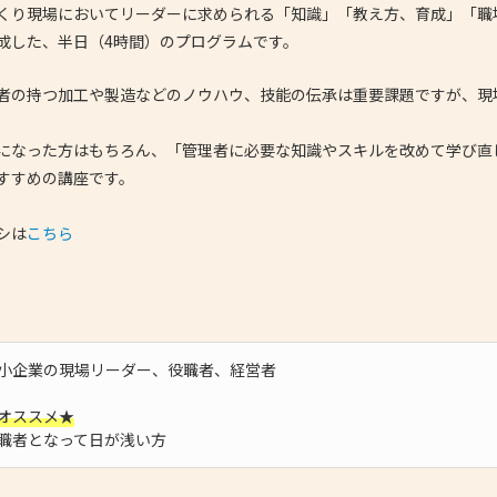
くり現場においてリーダーに求められる「知識」「教え方、育成」「職
- 大阪製ブランド認定制度
成した、半日（4時間）のプログラムです。
- 大阪の伝統工芸品
者の持つ加工や製造などのノウハウ、技能の伝承は重要課題ですが、現
- 大阪ものづくり企業 海外拠点リスト
になった方はもちろん、
「管理者に必要な知識やスキルを改めて学び直
すすめの講座です。
シは
こちら
小企業の現場リーダー、役職者、経営者
オススメ★
職者となって日が浅い方