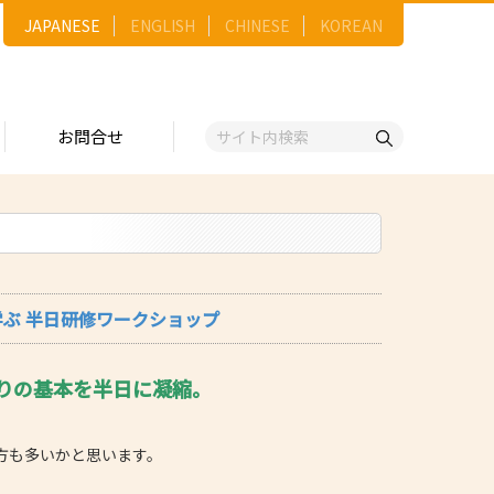
JAPANESE
ENGLISH
CHINESE
KOREAN
お問合せ
戦略
ゴリー一覧
ースNo.順）
トリー
五十音順）
学ぶ 半日研修ワークショップ
企業検索
（出展企業）
りの基本を半日に凝縮。
ンジ・ショーケース
事業）
方も多いかと思います。
維