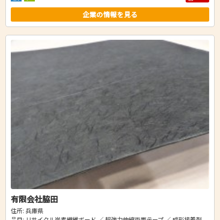
企業の情報を見る
有限会社脇田
住所: 兵庫県
品目: リサイクル炭素繊維ボード ／ 超強力伸縮両面テープ ／ 成形接着剤