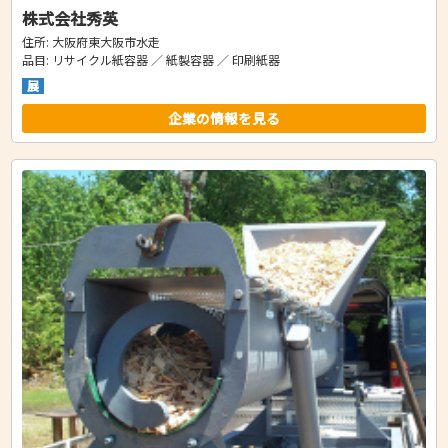
株式会社秀英
住所: 大阪府東大阪市水走
品目: リサイクル紙容器 ／ 紙製容器 ／ 印刷紙器
展
企業の情報を見る