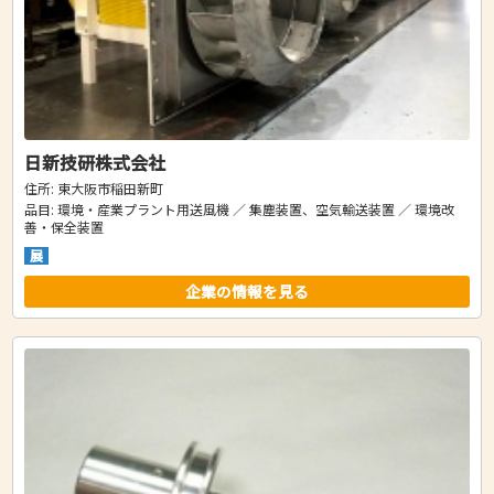
日新技研株式会社
住所: 東大阪市稲田新町
品目: 環境・産業プラント用送風機 ／ 集塵装置、空気輸送装置 ／ 環境改
善・保全装置
展
企業の情報を見る