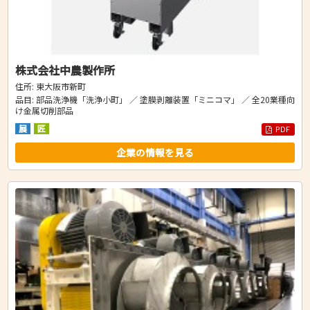
株式会社中農製作所
住所: 東大阪市新町
品目: 部品洗浄機「洗浄小町」 ／ 塗膜剥離装置「ミニコマ」 ／ 全20業種向
け金属切削部品
展
匠
PDF
企業の情報を見る