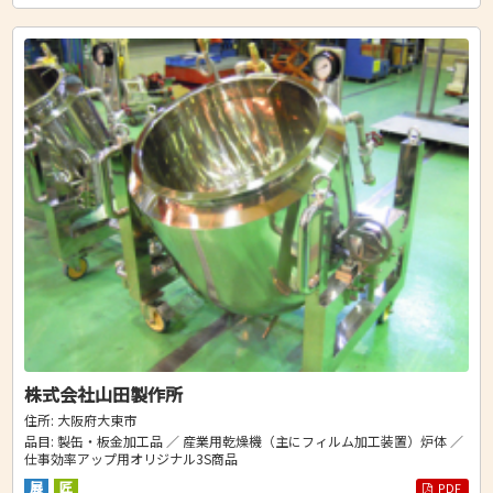
株式会社山田製作所
住所: 大阪府大東市
品目: 製缶・板金加工品 ／ 産業用乾燥機（主にフィルム加工装置）炉体 ／
仕事効率アップ用オリジナル3S商品
展
匠
PDF