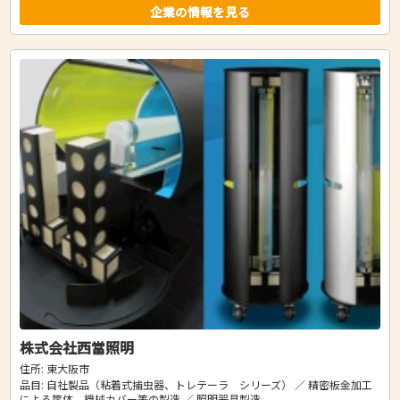
企業の情報を見る
株式会社西當照明
住所: 東大阪市
品目: 自社製品（粘着式捕虫器、トレテーラ シリーズ） ／ 精密板金加工
による筐体、機械カバー等の製造 ／ 照明器具製造