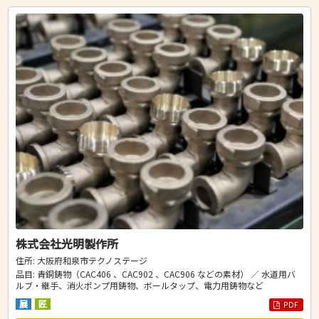
株式会社光明製作所
住所: 大阪府和泉市テクノステージ
品目: 青銅鋳物（CAC406 、CAC902 、CAC906 などの素材） ／ 水道用バ
ルブ・継手、消火ポンプ用鋳物、ボールタップ、電力用鋳物など
展
匠
PDF