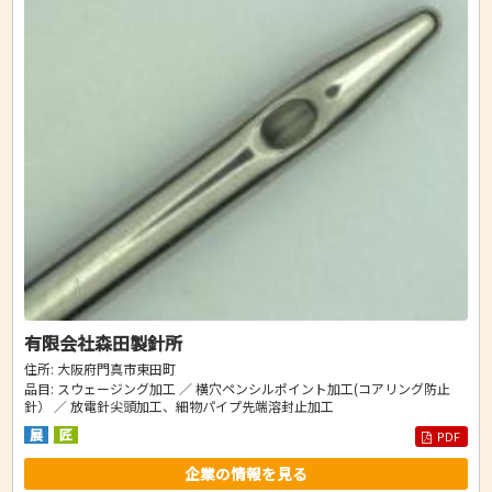
有限会社森田製針所
住所: 大阪府門真市東田町
品目: スウェージング加工 ／ 横穴ペンシルポイント加工(コアリング防止
針） ／ 放電針尖頭加工、細物パイプ先端溶封止加工
展
匠
PDF
企業の情報を見る