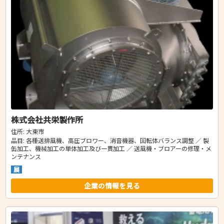
株式会社共栄製作所
住所: 大東市
品目: 各種送排風機、高圧ブロワー、消音機器、回転体バランス調整 ／ 製
缶加工、機械加工の単体加工及び一貫加工 ／ 送風機・ブロアーの修理・メ
ンテナンス
展
企業の情報を見る