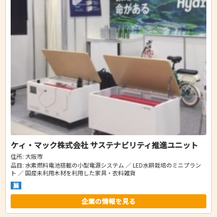
ケィ・マック株式会社 サステナビリティ推進ユニット
住所: 大阪市
品目: 水素燃料電池搭載の小型電源システム ／ LED水耕栽培のミニプラン
ト ／ 国産未利用木材を利用した家具・衣料雑貨
展
企業の情報を見る