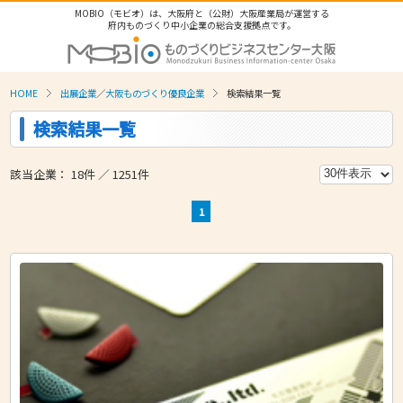
MOBIO（モビオ）は、大阪府と（公財）大阪産業局が運営する
府内ものづくり中小企業の総合支援拠点です。
HOME
出展企業
／
大阪ものづくり優良企業
検索結果一覧
検索結果一覧
該当企業： 18件 ／ 1251件
1