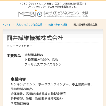
MOBIO（モビオ）は、大阪府と（公財）大阪産業局が運営する
府内ものづくり中小企業の総合支援拠点です。
HOME
大阪ものづくり優良企業
包装・印刷・繊維
圓井繊維機械株式会社
圓井繊維機械株式会社
マルイセンイキカイ
縫製関連機器
主要製品
各種筒編み物試作、製造
フィルムスプライスミシン
事業内容
リンキングミシン、ポータブルワインダー、卓上型撚糸機、
筒編機製造販売。
金属繊維、高機能繊維筒編み物製造販売
各種縫製、製織、製編関連機器取扱い
医療機器製造