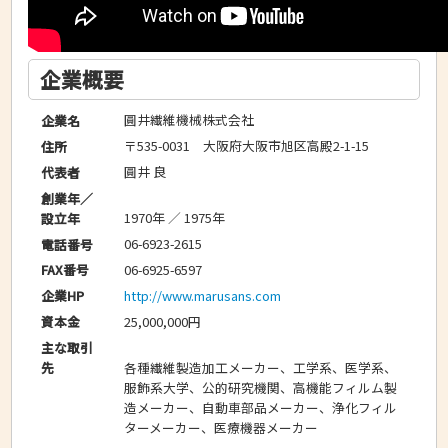
企業概要
圓井繊維機械株式会社
企業名
〒535-0031 大阪府大阪市旭区高殿2-1-15
住所
圓井 良
代表者
創業年／
1970年 ／ 1975年
設立年
06-6923-2615
電話番号
06-6925-6597
FAX番号
http://www.marusans.com
企業HP
25,000,000円
資本金
主な取引
各種繊維製造加工メーカー、工学系、医学系、
先
服飾系大学、公的研究機関、高機能フィルム製
造メーカー、自動車部品メーカー、浄化フィル
ターメーカー、医療機器メーカー