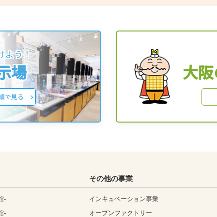
けよう！
展示場
大阪
順で見る
その他の事業
館-
インキュベーション事業
館-
オープンファクトリー