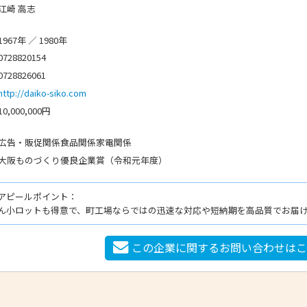
江崎 高志
1967年 ／ 1980年
0728820154
0728826061
http://daiko-siko.com
10,000,000円
広告・販促関係食品関係家電関係
大阪ものづくり優良企業賞（令和元年度）
アピールポイント：
ん小ロットも得意で、町工場ならではの迅速な対応や短納期を高品質でお届
この企業に関するお問い合わせは