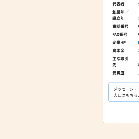
代表者
創業年／
設立年
電話番号
FAX番号
企業HP
資本金
主な取引
先
受賞歴
メッセージ・
大口はもちろ