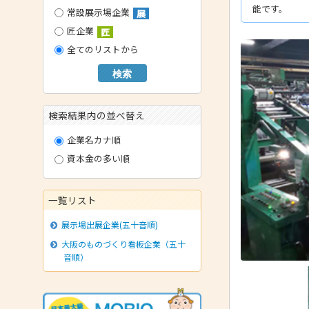
能です。
常設展示場企業
展
- 技術者育成の支援
匠企業
匠
- メールマガジン
全てのリストから
- MOOV,press
検索
- ものづくり取引あっせん
- ものづくりB2Bネットワーク
検索結果内の並べ替え
- MOBIOイノベーションセンター
企業名カナ順
資本金の多い順
一覧リスト
展示場出展企業(五十音順)
大阪のものづくり看板企業（五十
音順）