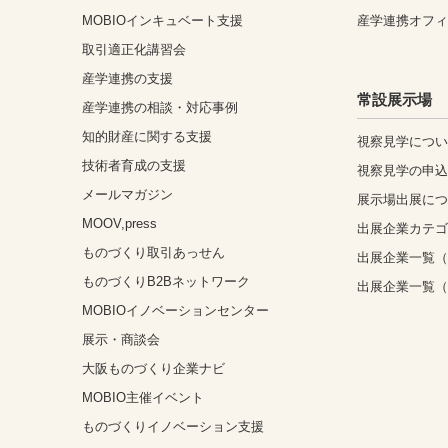
MOBIOインキュベート支援
産学連携オフ
取引適正化講習会
産学連携の支援
常設展示場
産学連携の相談・対応事例
知的財産に関する支援
視察見学につ
技術者育成の支援
視察見学の申
メールマガジン
展示場出展に
MOOV,press
出展企業カテ
ものづくり取引あっせん
出展企業一覧（
ものづくりB2Bネットワーク
出展企業一覧
MOBIOイノベーションセンター
展示・商談会
大阪ものづくり企業ナビ
MOBIO主催イベント
ものづくりイノベーション支援