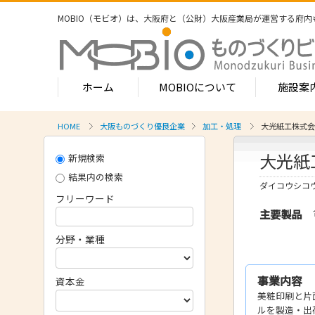
MOBIO（モビオ）は、大阪府と（公財）大阪産業局が運営する
府内
ホーム
MOBIOについて
施設案
HOME
大阪ものづくり優良企業
加工・処理
大光紙工株式会
MOBIOのサービス
大光紙
新規検索
- ワンストップサービス
- フロア案
1-2階
結果内の検索
- 常設展示場
ダイコウシコ
常設展示
フリーワード
3階
- MOBIOインキュベート支援
主要製品
4階（イ
- 取引適正化講習会
分野・業種
- フロア案
1階
- 産学連携の支援
2階
事業内容
資本金
- 産学連携の相談・対応事例
産学連携
美粧印刷と片
3階
- 知的財産に関する支援
ルを製造・出