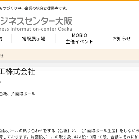
ものづくり中小企業の総合支援拠点です。
MOBIO
内
常設展示場
お知らせ
主催イベント
社
常設展示場
MOBIOとは
出展企業紹介
工株式会社
内 -北館-
- 展示・商談会
- MOBIO 常設展示場
- MOBIOの4つの
- 出展企業カテ
（常設展示企業五十音順一覧）
視察見学について
出展企業一覧（ブ
- 大阪ものづくり企業ナビ
- オープンファク
ウ
場のご案内
展示場出展について
出展企業一覧（
出展のメリット
- MOBIO主催イベント
- ものづくり中小
合紙、片面段ボール
- 業種から探す
ンキュベートルーム）
出展するには？
部品・部材
出展までの流れ
- ものづくりイノベーション支援
- 街パビOSAKA
内 -南館-
加工・処理
よくある質問
機械・装置
- 大規模展示商談会活用事業（出展支援事業）
- リボーンチャレ
出展企業の声
電子・光学
（万博場外展示
- 大阪府中小企業等外国出願支援事業
オフィス
化学・樹脂
面段ボールの貼り合わせをする【合紙】と、【片面段ボール生産】をしながら
包装・印刷・繊
- 大阪ものづくり優良企業賞
荷しております。片面段ボールの取り扱いはA段・B段・E段、合紙はそれに加えて
生活関連等