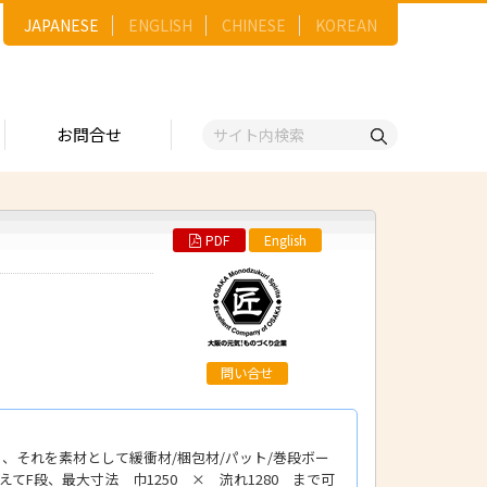
JAPANESE
ENGLISH
CHINESE
KOREAN
お問合せ
PDF
English
戦略
ゴリー一覧
ースNo.順）
トリー
五十音順）
企業検索
（出展企業）
問い合せ
ンジ・ショーケース
事業）
、それを素材として緩衝材/梱包材/パット/巻段ボー
維
F段、最大寸法 巾1250 × 流れ1280 まで可