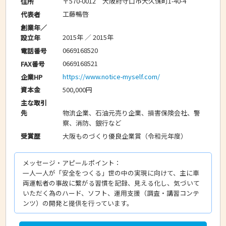
〒570-0012 大阪府守口市大久保町1-40-4
住所
工藤暢啓
代表者
創業年／
2015年 ／ 2015年
設立年
0669168520
電話番号
0669168521
FAX番号
https://www.notice-myself.com/
企業HP
500,000円
資本金
主な取引
物流企業、石油元売り企業、損害保険会社、警
先
察、消防、銀行など
大阪ものづくり優良企業賞（令和元年度）
受賞歴
メッセージ・アピールポイント：
一人一人が「安全をつくる」世の中の実現に向けて、主に車
両運転者の事故に繋がる習慣を記録、見える化し、気づいて
いただく為のハード、ソフト、運用支援（調査・講習コンテ
ンツ）の開発と提供を行っています。