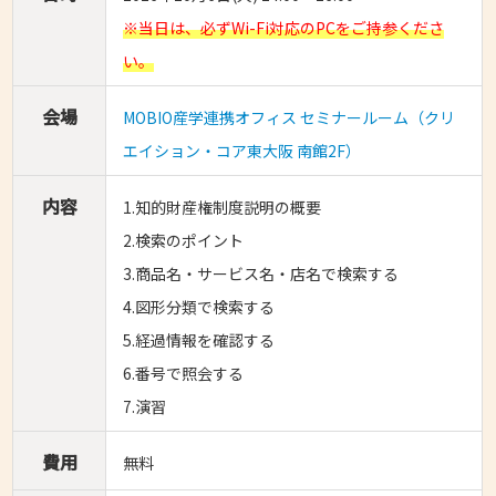
※当日は、必ずWi-Fi対応のPCをご持参くださ
い。
会場
MOBIO産学連携オフィス セミナールーム（クリ
エイション・コア東大阪 南館2F）
内容
1.知的財産権制度説明の概要
2.検索のポイント
3.商品名・サービス名・店名で検索する
4.図形分類で検索する
5.経過情報を確認する
6.番号で照会する
7.演習
費用
無料