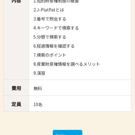
内容
1.知的財産権制度の概要
2.J-PlatPatとは
3.番号で照会する
4.キーワードで検索する
5.分類で検索する
6.経過情報を確認する
7.検索のポイント
8.産業財産権情報を調べるメリット
9.演習
費用
無料
定員
10名