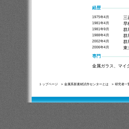
経歴
1975年4月
三
1981年4月
早
1981年9月
群
1988年4月
群
2002年4月
群
2006年4月
東
専門
金属ガラス、マイ
トップページ
>
金属系新素材試作センターとは
>
研究者一