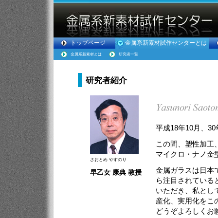
トップページ
金属系新素材試作センターとは
金属系新素材とは
研究者一覧
研究者紹介
平成18年10月、
この間、塑性加工
マイクロ・ナノ金
さおとめ やすのり
金属ガラスは日本
早乙女 康典 教授
ら注目されている
いただき、私とし
産化、実用化をこ
どうぞよろしくお