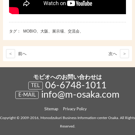
タグ：
MOBIO、大阪、展示場、交流会、
<
前
へ
次
へ
>
モビオへのお問い合わせは
06-6748-1011
TEL
info@m-osaka.com
E-MAIL
Sitemap
Privacy Policy
Copyright © 2009-2016, Monodzukuri Business Information-center Osaka. All Rights
Reserved.