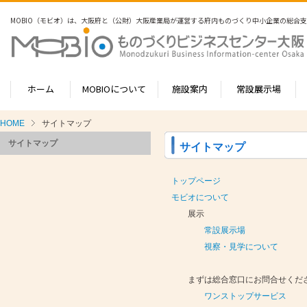
MOBIO（モビオ）は、大阪府と（公財）大阪産業局が運営する
MOBIO（モビオ）は、大阪府と（公財）大阪産業局が運営する
府内ものづくり中小企業の総合支
府内ものづくり中小企業の総合支
ホーム
ホーム
MOBIOについて
MOBIOについて
施設案内
施設案内
常設展示場
常設展示場
HOME
サイトマップ
MOBIOのサービス
MOBIOのサービス
常設展示場
常設展示場
サイトマップ
サイトマップ
- ワンストップサービス
- ワンストップサービス
- フロア案内 -北館-
- フロア案内 -北館-
- MOBIO 常設
- MOBIO 常設
- ビジネス
- ビジネス
1-2階（常設展示企業五十音順一
1-2階（常設展示企業五十音順一
視察見学につい
視察見学につい
トップページ
- 常設展示場
- 常設展示場
- MOBIO主
- MOBIO主
常設展示場のご案内
常設展示場のご案内
視察見学の申込
視察見学の申込
モビオについて
3階
3階
展示場出展につ
展示場出展につ
- 下請かけこみ寺
- 下請かけこみ寺
- 大阪もの
- 大阪もの
展示
4階（インキュベートルーム）
4階（インキュベートルーム）
出展のメリット
出展のメリット
常設展示場
出展するには？
出展するには？
- 産学連携の相談
- 産学連携の相談
- ものづく
- ものづく
- フロア案内 -南館-
- フロア案内 -南館-
よくある質問
よくある質問
視察・見学について
1階
1階
- 知的財産の相談
- 知的財産の相談
- 大規模展
- 大規模展
出展企業の声
出展企業の声
2階
2階
まずは総合窓口にお問合せくだ
- 人材育成の相談
- 人材育成の相談
- 大阪府Io
- 大阪府Io
産学連携オフィス
産学連携オフィス
3階
3階
ワンストップサービス
- メールマガジン
- メールマガジン
- 大阪もの
- 大阪もの