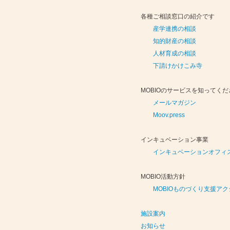
- MOOV,press
- MOOV,press
- 大阪製ブ
- 大阪製ブ
各種ご相談窓口の紹介です
産学連携の相談
- 受発注取引あっせん事業
- 受発注取引あっせん事業
- せんば適塾
- せんば適塾
知的財産の相談
- ものづくりB2Bネットワーク
- ものづくりB2Bネットワーク
- 大阪もの
- 大阪もの
人材育成の相談
下請けかけこみ寺
MOBIOのサービスを知ってくだ
メールマガジン
Moov.press
インキュベーション事業
インキュベーションオフィ
MOBIO活動方針
MOBIOものづくり支援ア
施設案内
お知らせ