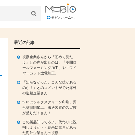
モビオホームへ
最近の記事
視察企業さんから「初めて見た
よ」との声が出たのは、「冷間ロ
ールフォーミング加工」や「ワイ
ヤーカット放電加工」
「知らなかった、こんな技がある
のか！」とのコメントがでた海外
の造船企業さん
5/16はシルクスクリーン印刷、異
形材切削加工、搬送装置のスゴ技
が盛りだくさん！
この製品知ってるよ、代わりに説
明しようか・・結果に驚きがあっ
た海外企業さんの視察