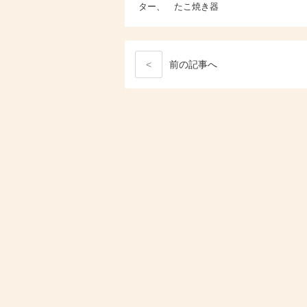
ター、 たこ焼き器
<
前
の記事
へ