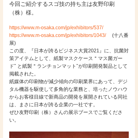
今回ご紹介するスゴ技の持ち主は友野印刷
（株）様。
https://www.m-osaka.com/jp/exhibitors/537/
https://www.m-osaka.com/jp/exhibitors/1043/
(十八番
展)
この度、『日本が誇るビジネス大賞2021』に、抗菌対
策アイテムとして、紙製マスクケース＂マス菌ガー
ド" と紙製＂ランチョンマット"が印刷開発製品として
掲載された。
紙媒体の印刷物が減少傾向の印刷業界にあって、デジ
タル機器を駆使して多角的な業務と、培ったノウハウ
からお客様目線で新商品の開発を展開されている同社
は、まさに日本が誇る企業の一社です。
ぜひ
友野印刷（株）
さんの展示ブースでご覧くださ
い。