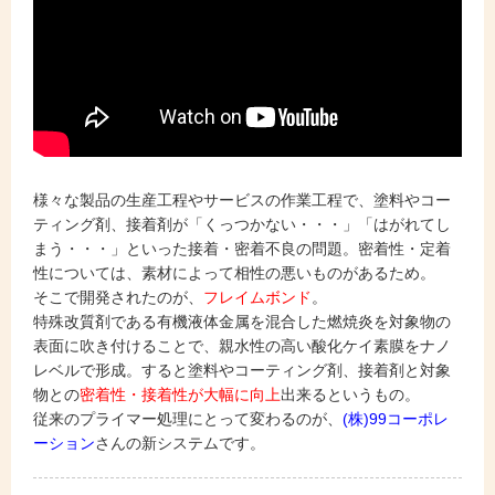
様々な製品の生産工程やサービスの作業工程で、塗料やコー
ティング剤、接着剤が「くっつかない・・・」「はがれてし
まう・・・」といった接着・密着不良の問題。密着性・定着
性については、素材によって相性の悪いものがあるため。
そこで開発されたのが、
フレイムボンド
。
特殊改質剤である有機液体金属を混合した燃焼炎を対象物の
表面に吹き付けることで、親水性の高い酸化ケイ素膜をナノ
レベルで形成。すると塗料やコーティング剤、接着剤と対象
物との
密着性・接着性が大幅に向上
出来るというもの。
従来のプライマー処理にとって変わるのが、
(株)99コーポレ
ーション
さんの新システムです。