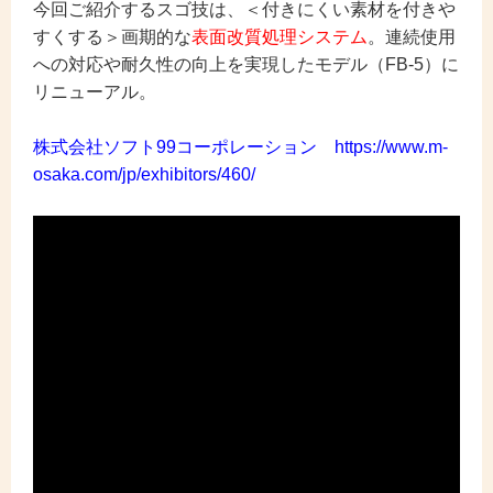
今回ご紹介するスゴ技は、＜付きにくい素材を付きや
すくする＞画期的な
表面改質処理システム
。連続使用
への対応や耐久性の向上を実現したモデル（FB-5）に
リニューアル。
株式会社ソフト99コーポレーション https://www.m-
osaka.com/jp/exhibitors/460/