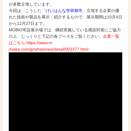
が多数立地しています。
今回は、こうした「
けいはんな学研都市
」立地する企業の優
れた技術や製品を展示・紹介するもので、展示期間は10月4日
から12月27日まで。
MOBIO常設展示場では、継続実施している感染対策にご協力
の上、じっくりと下記の各ブースをご覧ください。
企業一覧
はこちら https://www.m-
osaka.com/jp/whatsnew/detail/003377.html