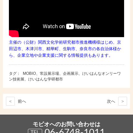
主催の
（公財）関西文化学術研究都市推進機構
様はじめ、
京
田辺市
、
木津川市
、
精華町
、
生駒市
、
奈良市
の各自治体様か
ら、企業立地や企業支援に関する情報提供もあります。
タグ：
MOBIO、常設展示場、企画展示、けいはんなオンリーワ
ン技術展、けいはんな学研都市
<
前
へ
次
へ
>
モビオへのお問い合わせは
06-6748-1011
TEL