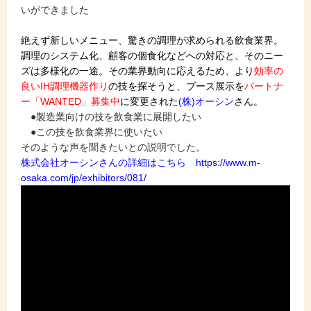
いができました
絶えず新しいメニュー、驚きの調理が求められる飲食業界。
調理のシステム化、顧客の個食化などへの対応と、
そのニー
ズは多様化の一途。その業界動向に応えるため、より
効率の
良いIH調理機器作り
の技を探そうと、ブース展示を
パートナ
ー「WANTED」募集中
に変更された
(株)オーシン
さん。
●製造業向けの技を飲食業に展開したい
●この技を飲食業界に使いたい
そのような声を聞きたいとの説明でした。
株式会社オーシンさんの詳細はこちら https://www.m-
osaka.com/jp/exhibitors/081/