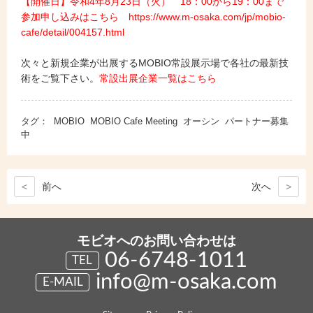
【開催日】令和4年8月23日（火） 18：00から19：00まで
参加申し込みはこちら https://www.m-osaka.com/jp/mobio-
cafe/detail/004157.html
次々と新規企業が出展するMOBIO常設展示場で各社の最新技
術をご覧下さい。
常設出展企業一覧はこちら
タグ：
MOBIO
MOBIO Cafe Meeting
オーシン
パートナー募集
中
<
前
へ
次
へ
>
モビオへのお問い合わせは
06-6748-1011
TEL
info@m-osaka.com
E-MAIL