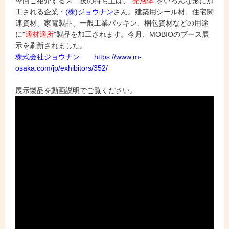
今回ご紹
介するスゴ技の持ち主は、"
発泡体
"をいろんな形に加
工される企業・
(株)ジョウナン
さん。建築用シール材、住宅関
連資材、家電製品、一般工業パッキン、梱包資材などの用途
に"
適材適所
"製品を加工されます。今月、
MOBIOのブース展
示を刷新されました。
株式会社ジョウナン https://www.m-
osaka.com/jp/exhibitors/352/
展示製品を動画説明でご覧ください。