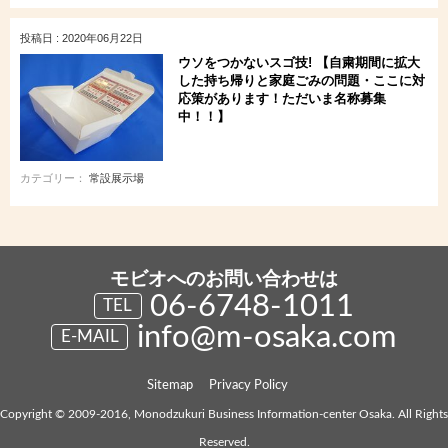
投稿日 : 2020年06月22日
ウソをつかないスゴ技! 【自粛期間に拡大
した持ち帰りと家庭ごみの問題・ここに対
応策があります！ただいま名称募集
中！！】
カテゴリー：
常設展示場
モビオへのお問い合わせは
06-6748-1011
TEL
info@m-osaka.com
E-MAIL
Sitemap
Privacy Policy
Copyright © 2009-2016, Monodzukuri Business Information-center Osaka. All Rights
Reserved.