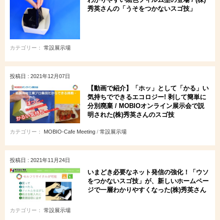
秀英さんの「うそをつかないスゴ技」
カテゴリー：
常設展示場
投稿日 : 2021年12月07日
【動画で紹介】「ホッ」として「かる」い
気持ちでできるエコロジー! 剥して簡単に
分別廃棄 / MOBIOオンライン展示会で説
明された(株)秀英さんのスゴ技
カテゴリー：
MOBIO-Cafe Meeting
/
常設展示場
投稿日 : 2021年11月24日
いまどき必要なネット発信の強化！「ウソ
をつかないスゴ技」が、新しいホームペー
ジで一層わかりやすくなった(株)秀英さん
カテゴリー：
常設展示場