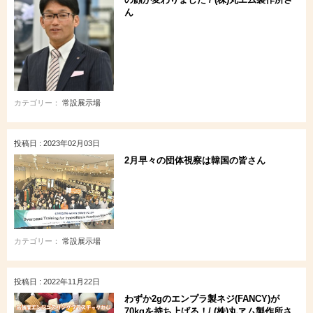
ん
カテゴリー：
常設展示場
投稿日 : 2023年02月03日
2月早々の団体視察は韓国の皆さん
カテゴリー：
常設展示場
投稿日 : 2022年11月22日
わずか2gのエンプラ製ネジ(FANCY)が
70kgを持ち上げる！/ (株)丸ヱム製作所さ