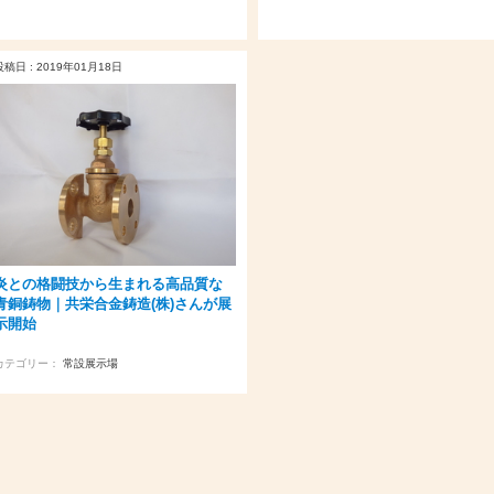
投稿日 : 2019年01月18日
炎との格闘技から生まれる高品質な
青銅鋳物｜共栄合金鋳造(株)さんが展
示開始
カテゴリー：
常設展示場