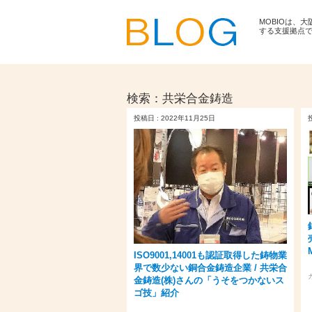
MOBIOは、
する支援拠点
検索：
共栄合金鋳造
投稿日 : 2022年11月25日
ISO9001,14001も認証取得した鋳物業
界で数少ない銅合金鋳造企業 / 共栄合
金鋳造(株)さんの「うそをつかないス
ゴ技」紹介