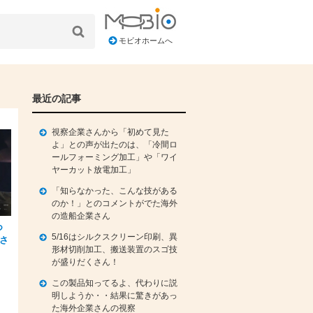
モビオホームへ
最近の記事
視察企業さんから「初めて見た
よ」との声が出たのは、「冷間ロ
ールフォーミング加工」や「ワイ
ヤーカット放電加工」
「知らなかった、こんな技がある
のか！」とのコメントがでた海外
の造船企業さん
つ
5/16はシルクスクリーン印刷、異
さ
形材切削加工、搬送装置のスゴ技
が盛りだくさん！
この製品知ってるよ、代わりに説
明しようか・・結果に驚きがあっ
た海外企業さんの視察