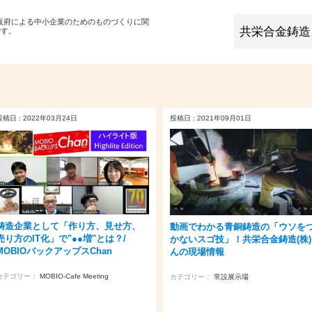
大阪府による中小企業のためのものづくりに関
です。
投稿日 : 2022年03月24日
投稿日 : 2021年09月01日
鋳造企業として「作り方、見せ方、
動画でわかる青銅鋳造の「ウソを
売り方のIT化」で"●●増"とは？/
かないスゴ技」！共栄合金鋳造(株)
MOBIOバックアップスChan
んの現場情報
カテゴリー：
MOBIO-Cafe Meeting
カテゴリー：
常設展示場