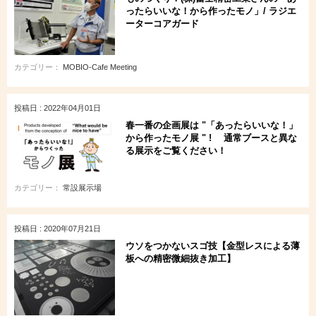
ったらいいな！から作ったモノ」/ ラジエ
ーターコアガード
カテゴリー：
MOBIO-Cafe Meeting
投稿日 : 2022年04月01日
春一番の企画展は "「あったらいいな！」
から作ったモノ展 " ! 通常ブースと異な
る展示をご覧ください！
カテゴリー：
常設展示場
投稿日 : 2020年07月21日
ウソをつかないスゴ技【金型レスによる薄
板への精密微細抜き加工】