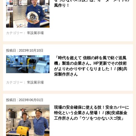
風作り！
カテゴリー：
常設展示場
投稿日 : 2023年10月10日
「時代を超えて 信頼の絆を風で紡ぐ送風
機」製造の企業さん。HP更新でその技術
がよりわかりやすくなりました！ / (株)共
栄製作所さん
カテゴリー：
常設展示場
投稿日 : 2023年06月01日
現場の安全確保に使える技！安全カバーに
特化という企業さん登場！ / (株)安成板金
工作所さんの「ウソをつかないスゴ技」