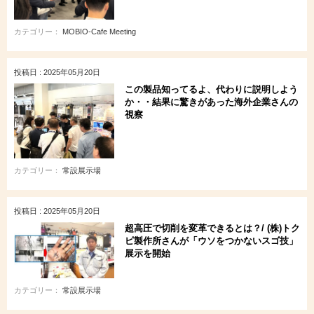
カテゴリー：
MOBIO-Cafe Meeting
投稿日 : 2025年05月20日
この製品知ってるよ、代わりに説明しよう
か・・結果に驚きがあった海外企業さんの
視察
カテゴリー：
常設展示場
投稿日 : 2025年05月20日
超高圧で切削を変革できるとは？/ (株)トク
ピ製作所さんが「ウソをつかないスゴ技」
展示を開始
カテゴリー：
常設展示場