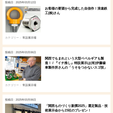
投稿日 : 2025年03月12日
お客様の要望から完成した自信作！浪速鉄
工(株)さん
カテゴリー：
常設展示場
投稿日 : 2025年03月06日
関西でもまれという大型ベベルギアも製
造！ / 『イチ推し』特設展示は(有)伊藤歯
車製作所さんの「うそをつかないスゴ技」
カテゴリー：
常設展示場
投稿日 : 2025年03月06日
「関西ものづくり新撰2025」選定製品・技
術展示会から15社のプレゼン！