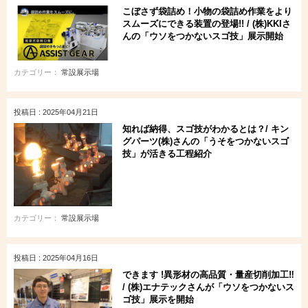
こぼさず袋詰め！小物の袋詰め作業をより
スムーズにできる装置の登場!! / (株)KKIさ
んの「ウソをつかないスゴ技」展示開始
カテゴリー：
常設展示場
投稿日 : 2025年04月21日
知れば納得、スゴ技がわかるとは？/ キン
グパーツ(株)さんの「うそをつかないスゴ
技」が活きる工程紹介
カテゴリー：
常設展示場
投稿日 : 2025年04月16日
できます !異形材の高品質・量産切削加工‼
/ (株)エナテックさんが「ウソをつかないス
ゴ技」展示を開始