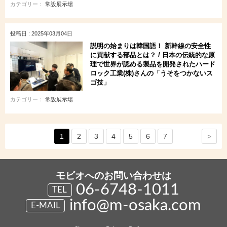
カテゴリー：
常設展示場
投稿日 : 2025年03月04日
説明の始まりは韓国語！ 新幹線の安全性
に貢献する部品とは？ / 日本の伝統的な原
理で世界が認める製品を開発されたハード
ロック工業(株)さんの「うそをつかないス
ゴ技」
カテゴリー：
常設展示場
>
1
2
3
4
5
6
7
モビオへのお問い合わせは
06-6748-1011
TEL
info@m-osaka.com
E-MAIL