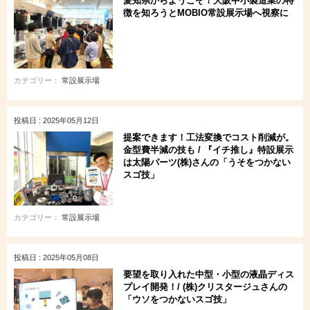
愛知県からようこそ！大阪中小製造業の特
徴を知ろうとMOBIO常設展示場へ視察に
カテゴリー：
常設展示場
投稿日 : 2025年05月12日
提案できます！工法変換でコスト削減が。
金型費半減の技も / 『イチ推し』特設展示
は太陽パーツ(株)さんの「うそをつかない
スゴ技」
カテゴリー：
常設展示場
投稿日 : 2025年05月08日
要望を取り入れた中型・小型の液晶ディス
プレイ開発！/ (株)クリスタージュさんの
「ウソをつかないスゴ技」