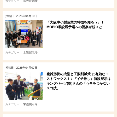
カテゴリー：
常設展示場
投稿日 : 2025年04月10日
「大阪中小製造業の特徴を知ろう」！
MOBIO常設展示場への視察が続々と
カテゴリー：
常設展示場
投稿日 : 2025年04月07日
複雑形状の成型と工数削減策 に有効なロ
ストワックス！ / 『イチ推し』特設展示は
キングパーツ(株)さんの「うそをつかない
スゴ技」
カテゴリー：
常設展示場