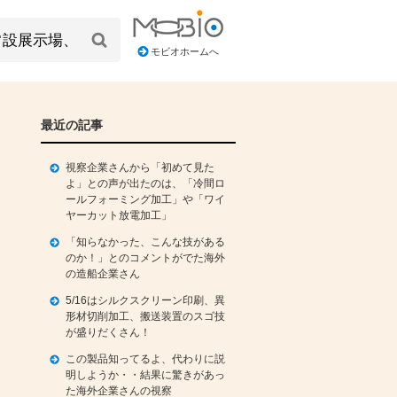
モビオホームへ
最近の記事
視察企業さんから「初めて見た
よ」との声が出たのは、「冷間ロ
ールフォーミング加工」や「ワイ
ヤーカット放電加工」
「知らなかった、こんな技がある
のか！」とのコメントがでた海外
の造船企業さん
5/16はシルクスクリーン印刷、異
形材切削加工、搬送装置のスゴ技
が盛りだくさん！
この製品知ってるよ、代わりに説
明しようか・・結果に驚きがあっ
た海外企業さんの視察