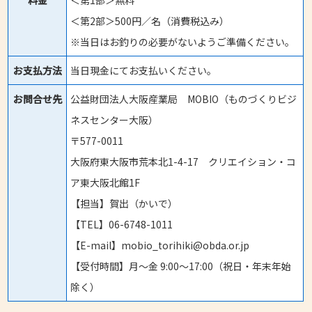
料金
＜第1部＞無料
＜第2部＞500円／名（消費税込み）
※当日はお釣りの必要がないようご準備ください。
お支払方法
当日現金にてお支払いください。
お問合せ先
公益財団法人大阪産業局 MOBIO（ものづくりビジ
ネスセンター大阪）
〒577-0011
大阪府東大阪市荒本北1-4-17 クリエイション・コ
ア東大阪北館1F
【担当】賀出（かいで）
【TEL】06-6748-1011
【E-mail】mobio_torihiki@obda.or.jp
【受付時間】月〜金 9:00〜17:00（祝日・年末年始
除く）