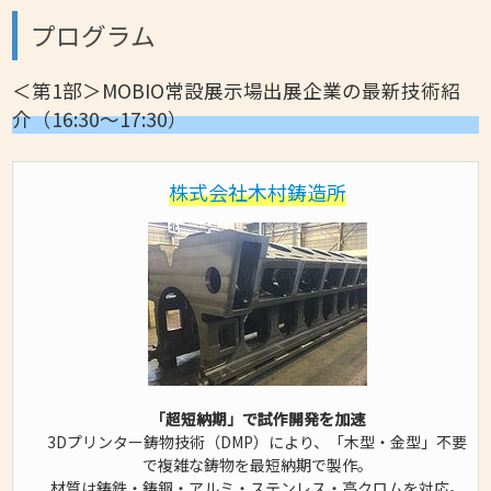
プログラム
＜第1部＞MOBIO常設展示場出展企業の最新技術紹
介（16:30～17:30）
株式会社木村鋳造所
「超短納期」で試作開発を加速
3Dプリンター鋳物技術（DMP）により、「木型・金型」不要
で複雑な鋳物を最短納期で製作。
材質は鋳鉄・鋳鋼・アルミ・ステンレス・高クロムを対応。