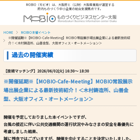
MOBIO（モビオ）は、大阪府と（公財）大阪産業局が運営する
府内ものづくり中小企業の総合支援拠点です。
HOME
MOBIO主催イベント
※開催延期※【MOBIO-Cafe-Meeting】MOBIO常設展示場出展企業による最新技術紹
介！＜木村鋳造所、山善金型、大阪オフィス・オートメーション＞
過去の開催実績
【技術マッチング】2026/06/02(火) 16:30〜 18:30
※開催延期※【MOBIO-Cafe-Meeting】MOBIO常設展示
場出展企業による最新技術紹介！＜木村鋳造所、山善金
型、大阪オフィス・オートメーション＞
開催を予定しておりました本イベントですが、
台風の接近に伴い公共交通機関の運行状況やみなさまの安全を最優先に
考慮しました結果、
誠に残念ではございますが、開催を中止することを決定いたしました。