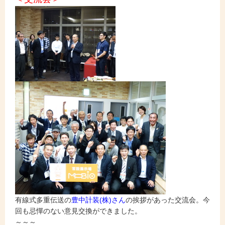
有線式多重伝送の
豊中計装(株)さん
の挨拶があった交流会。今
回も忌憚のない意見交換ができました。
～～～