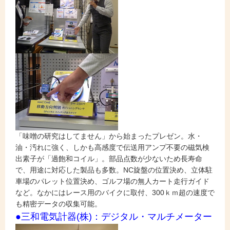
「味噌の研究はしてません」から始まったプレゼン。水・
油・汚れに強く、しかも高感度で伝送用アンプ不要の磁気検
出素子が「過飽和コイル」。部品点数が少ないため長寿命
で、用途に対応した製品も多数。NC旋盤の位置決め、立体駐
車場のパレット位置決め、ゴルフ場の無人カート走行ガイド
など。なかにはレース用のバイクに取付、300ｋｍ超の速度で
も精密データの収集可能。
●三和電気計器(株)：デジタル・マルチメーター