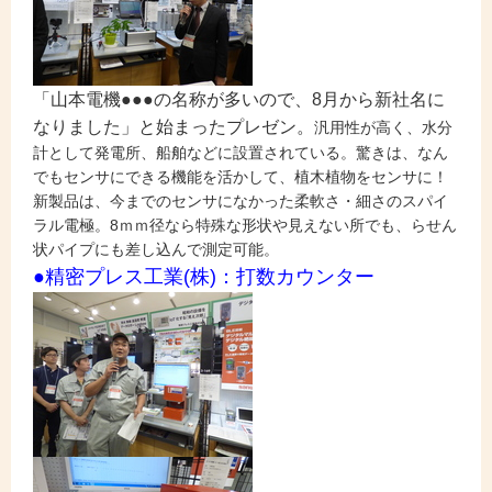
「山本電機●●●の名称が多いので、8月から新社名に
なりました」と始まったプレゼン。
汎用性が高く、水分
計として発電所、船舶などに設置されている。驚きは、なん
でもセンサにできる機能を活かして、植木植物をセンサに！
新製品は、今までのセンサになかった柔軟さ・細さのスパイ
ラル電極。8ｍｍ径なら特殊な形状や見えない所でも、らせん
状パイプにも差し込んで測定可能。
●精密プレス工業(株)：打数カウンター