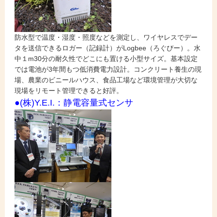
防水型で温度・湿度・照度などを測定し、ワイヤレスでデー
タを送信できるロガー（記録計）がLogbee（ろぐびー）。水
中１m30分の耐久性でどこにも置ける小型サイズ。基本設定
では電池が3年間もつ低消費電力設計。コンクリート養生の現
場、農業のビニールハウス、食品工場など環境管理が大切な
現場をリモート管理できると好評。
●(株)Y.E.I.：静電容量式センサ