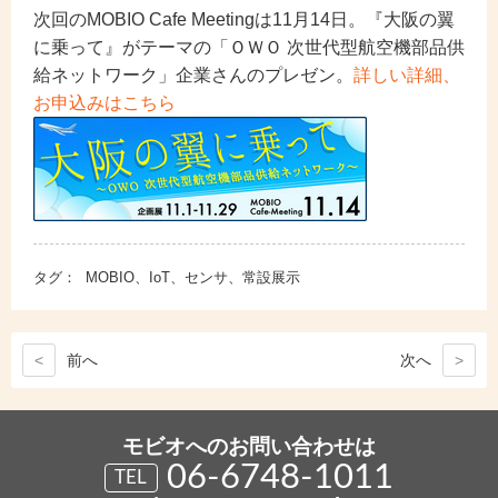
次回のMOBIO Cafe Meetingは11月14日。『大阪の翼
に乗って』がテーマの「ＯＷＯ 次世代型航空機部品供
給ネットワーク」企業さんのプレゼン。
詳しい詳細、
お申込みはこちら
タグ：
MOBIO、IoT、センサ、常設展示
<
前
へ
次
へ
>
モビオへのお問い合わせは
06-6748-1011
TEL