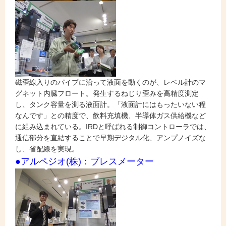
磁歪線入りのパイプに沿って液面を動くのが、レベル計のマ
グネット内臓フロート。発生するねじり歪みを高精度測定
し、タンク容量を測る液面計。「液面計にはもったいない程
なんです」との精度で、飲料充填機、半導体ガス供給機など
に組み込まれている。IRDと呼ばれる制御コントローラでは、
通信部分を直結することで早期デジタル化、アンプノイズな
し、省配線を実現。
●アルペジオ(株)：ブレスメーター