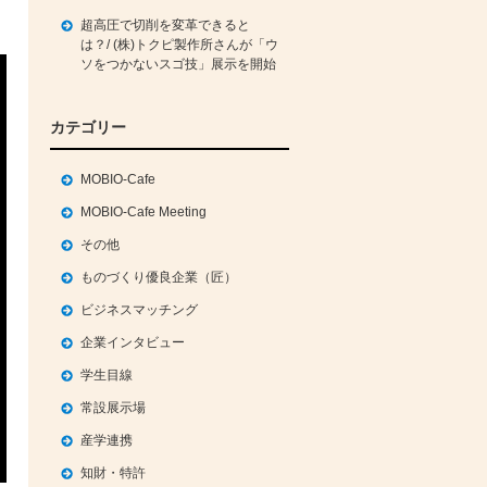
超高圧で切削を変革できると
は？/ (株)トクピ製作所さんが「ウ
ソをつかないスゴ技」展示を開始
カテゴリー
MOBIO-Cafe
MOBIO-Cafe Meeting
その他
ものづくり優良企業（匠）
ビジネスマッチング
企業インタビュー
学生目線
常設展示場
産学連携
知財・特許