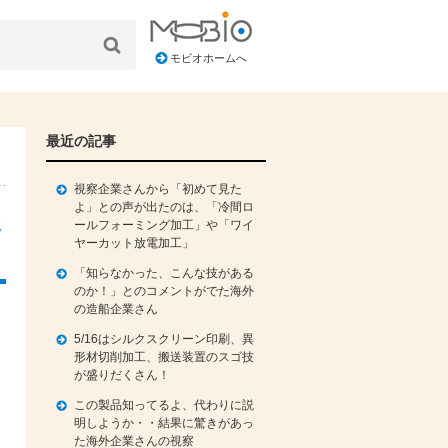
モビオホームへ
最近の記事
視察企業さんから「初めて見た
よ」との声が出たのは、「冷間ロ
た
ールフォーミング加工」や「ワイ
ヤーカット放電加工」
「知らなかった、こんな技がある
のか！」とのコメントがでた海外
の造船企業さん
し
と
5/16はシルクスクリーン印刷、異
形材切削加工、搬送装置のスゴ技
が盛りだくさん！
。
この製品知ってるよ、代わりに説
明しようか・・結果に驚きがあっ
た海外企業さんの視察