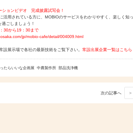
モーションビデオ 完成披露試写会！
でに活用されている方に、MOBIOのサービスをわかりやすく、楽しく知
を過ごしましょう！
：30から19：30まで
com/jp/mobio-cafe/detail/004009.html
O常設展示場で各社の最新技術をご覧下さい。
常設出展企業一覧はこちら
ったらいいな企画展
中農製作所
部品洗浄機
次
の記事
へ
>