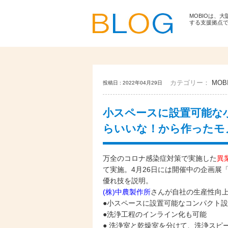
MOBIOは、
する支援拠点
カテゴリー：
MOBI
投稿日 : 2022年04月29日
小スペースに設置可能な小
らいいな！から作ったモノ
万全のコロナ感染症対策で実施した
異
て実施。
4月26日には開催中の企画展
優れ技を説明。
(株)中農製作所
さんが自社の生産性向
●小スペースに設置可能なコンパクト
●洗浄工程のインライン化も可能
● 洗浄室と乾燥室を分けて、洗浄スピ