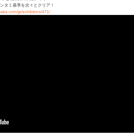
コンタミ基準を次々とクリア！
aka.com/jp/exhibitors/471/