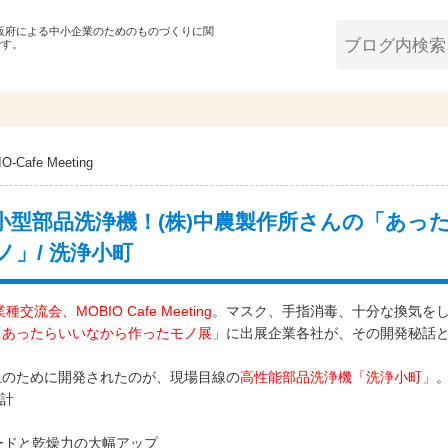
大阪府による中小企業のためのものづくりに関
です。
O-Cafe Meeting
型部品洗浄機！(株)中農製作所さんの「あっ
」/ 洗浄小町
業種交流会
、
MOBIO Cafe Meeting
。マスク、手指消毒、十分な換気を
「
あったらいいなから作ったモノ展
」に出展企業各社が、その開発秘話
上のために開発されたのが、現場目線の
高性能部品洗浄機「洗浄小町」
設計
ードと乾燥力の大幅アップ