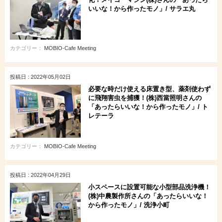
いいな！から作ったモノ」/ サラエ丸
カテゴリー：
MOBIO-Cafe Meeting
投稿日 : 2022年05月02日
必要な時だけ使える床置き型、薬剤使わず
に飛翔害虫を捕獲！(株)西當照明さんの
「あったらいいな！から作ったモノ」/ ト
レテーラ
カテゴリー：
MOBIO-Cafe Meeting
投稿日 : 2022年04月29日
小スペースに設置可能な小型部品洗浄機！
(株)中農製作所さんの「あったらいいな！
から作ったモノ」/ 洗浄小町