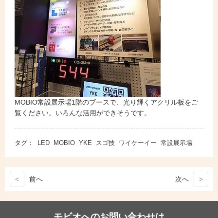
MOBIO常設展示場1階のブースで、光り輝くアクリル板をご
覧ください。いろんな活用ができそうです。
タグ：
LED
MOBIO
YKE
スゴ技
ワイケーイー
常設展示場
<
前
へ
次
へ
>
モビオへのお問い合わせは