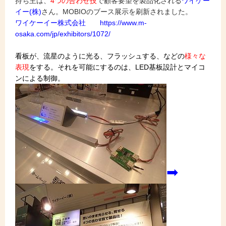
持ち主は、
4つの合わせ技
で顧客要望を製品化される
ワイケー
イー(株)
さん。MOBIOのブース展示を刷新されました。
ワイケーイー株式会社 https://www.m-
osaka.com/jp/exhibitors/1072/
看板が、流星のように光る、フラッシュする、などの
様々な
表現
をする。それを可能にするのは、LED基板設計とマイコ
ンによる制御。
➡