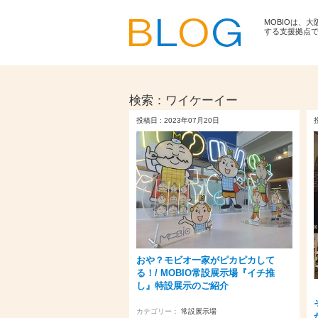
MOBIOは、
する支援拠点
検索：
ワイケーイー
投稿日 : 2023年07月20日
おや？モビオ一家がピカピカして
る！/ MOBIO常設展示場『イチ推
し』特設展示のご紹介
カテゴリー：
常設展示場