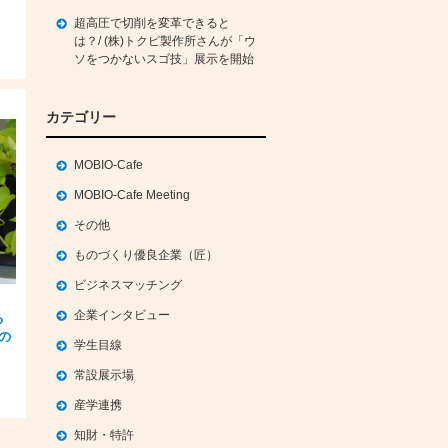
超高圧で切削を変革できると
は？/ (株)トクピ製作所さんが「ウ
ソをつかないスゴ技」展示を開始
カテゴリー
MOBIO-Cafe
MOBIO-Cafe Meeting
その他
ものづくり優良企業（匠）
ビジネスマッチング
。
企業インタビュー
る
んの
学生目線
常設展示場
産学連携
知財・特許