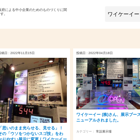
大阪府による中小企業のためのものづくりに関
です。
投稿日 : 2022年11月15日
投稿日 : 2022年04月18日
ワイケーイー (株)さん、展示ブー
ニューアルされました。
「思いのまま光らせる、見せる」！
カテゴリー：
常設展示場
その「ウソをつかないスゴ技」をわ
かりやすい展示に変更 / ワイケーイー