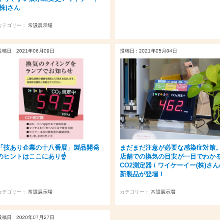
(株)さん
カテゴリー：
常設展示場
投稿日 : 2021年06月09日
投稿日 : 2021年05月04日
「技あり企業の十八番展」製品開発
まだまだ注意が必要な感染症対策
のヒントはここにあり☝
店舗での換気の目安が一目でわか
CO2測定器 / ワイケーイー(株)さ
新製品が登場！
カテゴリー：
常設展示場
カテゴリー：
常設展示場
投稿日 : 2020年07月27日