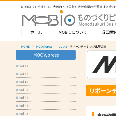
MOBIO（モビオ）は、大阪府と（公財）大阪産業局が運営する
府内
ホーム
MOBIOについて
施設案
HOME
MOOV,press
vol.42
- リボーンチャレンジ出展企業
MOBIOのサービス
MOOV,press
- ワンストップサービス
- フロア案
1-2階
vol.42
- 常設展示場
常設展示
vol.41
3階
- MOBIOインキュベート支援
4階（イ
vol.40
- 取引適正化講習会
リボーン
- フロア案
vol.39
1階
- 産学連携の支援
vol.38
2階
- 産学連携の相談・対応事例
産学連携
vol.37
3階
- 知的財産に関する支援
vol.36
高所作業