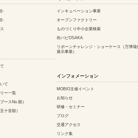
館-
インキュベーション事業
館-
オープンファクトリー
ィス
ものづくり中小企業検索
街パビOSAKA
リボーンチャレンジ・ショーケース（万博場
展示事業）
いて
込
インフォメーション
ついて
MOBIO主催イベント
ゴリー一覧
お知らせ
ブースNo.順）
研修・セミナー
（五十音順）
ブログ
交通アクセス
リンク集