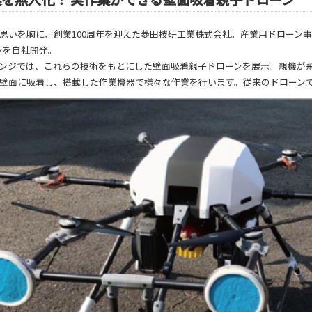
- 大阪製ブランド認定制度
思いを胸に、創業100周年を迎えた菱田技研工業株式会社。産業用ドローン
- 大阪の伝統工芸品
ンを自社開発。
ンジでは、これらの技術をもとにした壁面吸着親子ドローンを展示。親機が
- 大阪ものづくり企業 海外拠点リスト
壁面に吸着し、搭載した作業機器で様々な作業を行います。従来のドローン