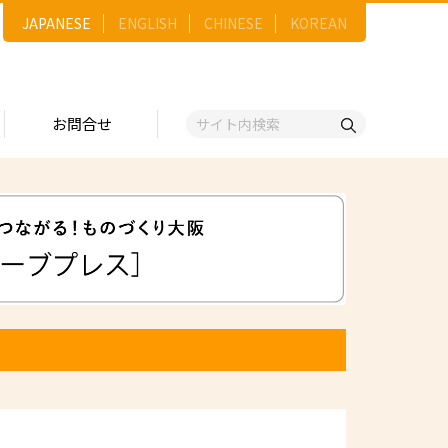
JAPANESE
ENGLISH
CHINESE
KOREAN
お問合せ
戦略
ゴリー一覧
ースNo.順）
トリー
五十音順）
企業検索
（出展企業）
ンジ・ショーケース
事業）
維