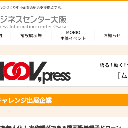
ものづくり中小企業の総合支援拠点です。
MOBIO
内
常設展示場
お知らせ
主催イベント
常設展示場
MOBIOとは
出展企業紹介
内 -北館-
- 展示・商談会
- MOBIO 常設展示場
- MOBIOの4つの
- 出展企業カテ
（常設展示企業五十音順一覧）
視察見学について
出展企業一覧（ブ
- 大阪ものづくり企業ナビ
- オープンファク
場のご案内
展示場出展について
出展企業一覧（
出展のメリット
- MOBIO主催イベント
- ものづくり中小
- 業種から探す
ンキュベートルーム）
出展するには？
部品・部材
出展までの流れ
- ものづくりイノベーション支援
- 街パビOSAKA
チャレンジ出展企業
内 -南館-
加工・処理
よくある質問
機械・装置
- 大規模展示商談会活用事業（出展支援事業）
- リボーンチャレ
出展企業の声
電子・光学
（万博場外展示
- 大阪府中小企業等外国出願支援事業
オフィス
化学・樹脂
包装・印刷・繊
- 大阪ものづくり優良企業賞
を無人化！ 実作業ができる壁面吸着親子ドローン
生活関連等