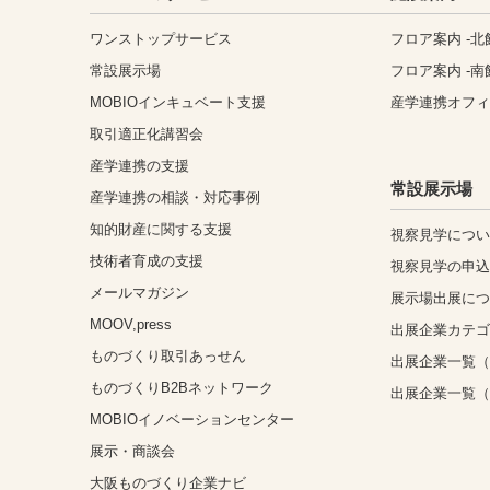
ワンストップサービス
フロア案内 -北
常設展示場
フロア案内 -南
MOBIOインキュベート支援
産学連携オフ
取引適正化講習会
産学連携の支援
常設展示場
産学連携の相談・対応事例
知的財産に関する支援
視察見学につ
技術者育成の支援
視察見学の申
メールマガジン
展示場出展に
MOOV,press
出展企業カテ
ものづくり取引あっせん
出展企業一覧（
ものづくりB2Bネットワーク
出展企業一覧
MOBIOイノベーションセンター
展示・商談会
大阪ものづくり企業ナビ