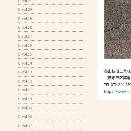
vol.21
vol.20
vol.19
vol.18
vol.17
vol.16
vol.15
vol.14
菱田技研工業株
vol.13
（堺市西区築港新
vol.12
TEL 072-244-69
vol.11
https://www.i-
vol.10
vol.09
vol.08
vol.07