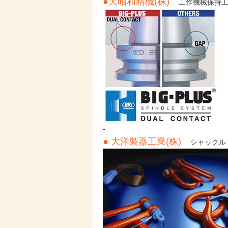
●大昭和精機(株)
工作機械保持
-
●
大洋製器工業(株)
シャックル