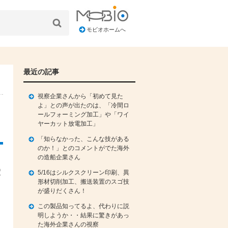
モビオホームへ
最近の記事
視察企業さんから「初めて見た
よ」との声が出たのは、「冷間ロ
ールフォーミング加工」や「ワイ
ヤーカット放電加工」
「知らなかった、こんな技がある
のか！」とのコメントがでた海外
の造船企業さん
度
5/16はシルクスクリーン印刷、異
形材切削加工、搬送装置のスゴ技
が盛りだくさん！
この製品知ってるよ、代わりに説
明しようか・・結果に驚きがあっ
た海外企業さんの視察