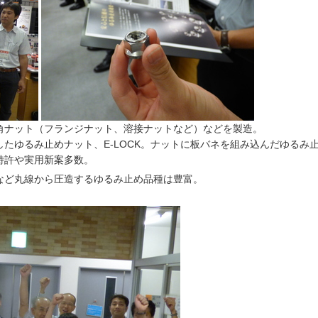
角ナット（フランジナット、溶接ナットなど）などを製造。
たゆるみ止めナット、E-LOCK。
ナットに板バネを組み込んだゆるみ
特許や実用新案多数。
など丸線から圧造するゆるみ止め品種は豊富。