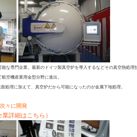
可能な専門企業。最新のドイツ製真空炉を導入するなどその
真空熱処理
て
航空機産業用金型分野に進出。
表面処理に加えて、真空
炉だから可能になったのが金属下地処理。
を次々に開発
企業詳細はこちら）