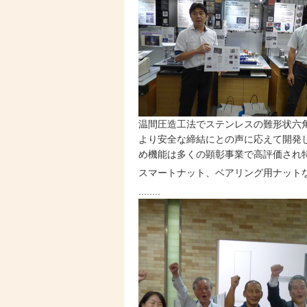
温間圧造工法でステンレスの難形状六
より安全な締結にとの声に応えて開発し
め機能は多くの顕彰事業で高評価され
スマートナット、
ベアリング用ナット
........