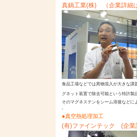
真鍋工業(株)
（企業詳細
食品工場などでは異物混入が大きな課
グネット装置で除去可能という
特許製
そのマグネステンをシーム溶接などに
-
●真空熱処理加工
(有)ファインテック (企