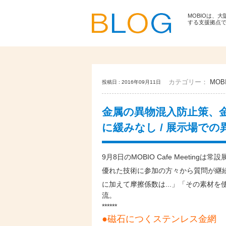
MOBIOは、
する支援拠点
カテゴリー：
MOBI
投稿日 : 2016年09月11日
金属の異物混入防止策、
に緩みなし / 展示場で
9月8日のMOBIO Cafe Meeting
優れた技術に
参加の方々から質問が継
に加えて摩擦係数は...」「その素材を
流。
******
●磁石につくステンレス金網