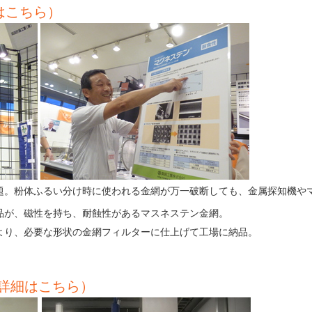
はこちら）
題。粉体ふるい分け時に使われる金網が万一
破断しても、金属探知機や
品が、磁性を持ち、耐蝕性があるマスネステン金網。
より、必要な形状の金網フィルターに仕上げて工場に納品。
業詳細はこちら）