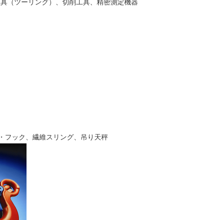
工具（ツーリング）、切削工具、精密測定機器
・フック、
繊維スリング、
吊り天秤