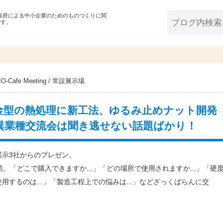
大阪府による中小企業のためのものづくりに関
です。
O-Cafe Meeting
/
常設展示場
金型の熱処理に新工法、ゆるみ止めナット開発
の異業種交流会は聞き逃せない話題ばかり！
は常設展示3社からのプレゼン。
続。
「どこで購入できますか...」「どの場所で使用されますか...」「硬
使用するのは...」「製造工程上での悩みは...」などざっくばらんに交