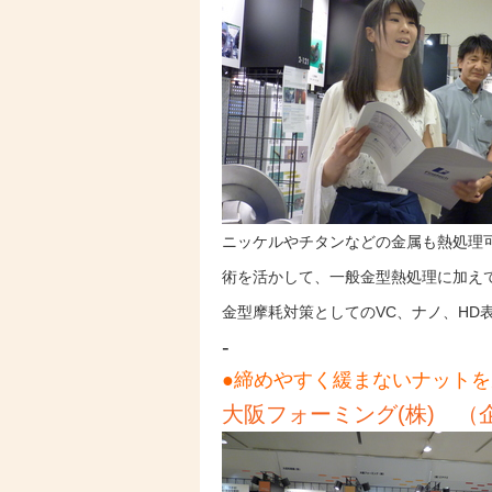
ニッケルやチタンなどの金属も熱処理
術を活かして、一般金型熱処理に加え
金型摩耗対策としてのVC、ナノ、HD
-
●締めやすく緩まないナット
大阪フォーミング(株) （