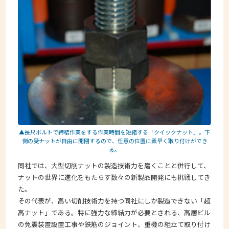
▲長尺ボルトで締結作業をする作業時間を短縮する「クイックナット」。下
側の受ナットが自由に開閉するので、任意の位置に素早く取り付けができ
る。
同社では、大型切削ナットの製造技術力を磨くことと併行して、
ナットの世界に進化をもたらす数々の新製品開発にも挑戦してき
た。
その代表が、高い切削技術力を持つ同社にしか製造できない「超
高ナット」である。特に強力な締結力が必要とされる、高層ビル
の免震装置設置工事や鉄筋のジョイント、重機の組立て取り付け