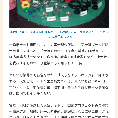
▲本社に展示してある自社開発のナットの数々。若手社員のアイデアでカラ
フルに着色している
六角磨ナット専門メーカーの富士製作所は、「東大阪ブランド認
定取得」をはじめ、「大阪ものづくり優良企業賞2008受賞」、
経済産業省「元気なモノ作り中小企業300社受賞」など、東大阪
を代表するものづくり企業として知られている。
とりわけ業界でも有名なのが、「大きなナットはフジ」と評価さ
れる、大型切削ナットの生産能力である。最大ねじ径150mmま
でのナットを、多品種少量・短納期・高品質で請け負える事業者
は、国内でもそう多くない。
実際、同社が製造した大型ナットは、国家プロジェクト級の橋梁
や高速道路、船舶、原子力発電所、高層ビルなどに多数使用され
ている。身近なところでは、明石海峡大橋のワイヤロープ結束部