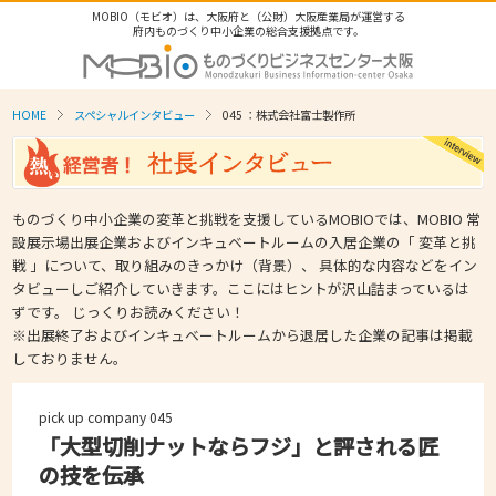
MOBIO（モビオ）は、大阪府と（公財）大阪産業局が運営する
府内ものづくり中小企業の総合支援拠点です。
HOME
スペシャルインタビュー
045 ：株式会社富士製作所
ものづくり中小企業の変革と挑戦を支援しているMOBIOでは、MOBIO 常
設展示場出展企業およびインキュベートルームの入居企業の「 変革と挑
戦 」について、取り組みのきっかけ（背景）、 具体的な内容などをイン
タビューしご紹介していきます。ここにはヒントが沢山詰まっているは
ずです。 じっくりお読みください！
※出展終了およびインキュベートルームから退居した企業の記事は掲載
しておりません。
pick up company 045
「大型切削ナットならフジ」と評される匠
の技を伝承