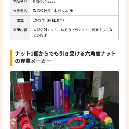
電話番号
072-964-2270
代表者名
取締役社長 木村 文雄 氏
設立
1943年（昭和18年）
事業内容
大型切削ナット、ゆるみ止めナット、超高ナットな
どの製造
ナット1個からでも引き受ける六角磨ナット
の専業メーカー