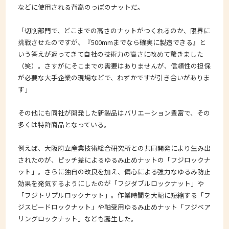
などに使用される背高のっぽのナットだ。
「切削部門で、どこまでの高さのナットがつくれるのか、限界に
挑戦させたのですが、『500mmまでなら確実に製造できる』と
いう答えが返ってきて自社の技術力の高さに改めて驚きました
（笑）。さすがにそこまでの需要はありませんが、信頼性の担保
が必要な大手企業の現場などで、わずかですが引き合いがありま
す」
その他にも同社が開発した新製品はバリエーション豊富で、その
多くは特許商品となっている。
例えば、大阪府立産業技術総合研究所との共同開発により生み出
されたのが、ピッチ差によるゆるみ止めナットの「フジロックナ
ット」。さらに独自の改良を加え、偏心による強力なゆるみ防止
効果を発気するようにしたのが「フジダブルロックナット」や
「フジトリプルロックナット」。作業時間を大幅に短縮する「フ
ジスピードロックナット」や軸受用ゆるみ止めナット「フジベア
リングロックナット」なども誕生した。