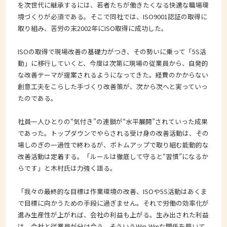
を次世代に継承するには、若者たちが働きたくなる快適な職場環
境づくりが必須である。そこで同社では、ISO9001認証の取得に
取り組み、苦労の末2002年にISO取得に成功した。
ISOの取得で現場改善の基礎力がつき、その勢いに乗って「5S活
動」に移行していくと、今度は次第に現場の従業員から、自発的
な改善テーマが提案されるようになってきた。経費のかからない
創意工夫をこらした手づくり改善策が、次から次へと実っていっ
たのである。
社員一人ひとりの“気付き”の連鎖が“水平展開”されていった成果
であった。トップダウンでやらされる受け身の改善活動は、その
場しのぎの一過性で終わるが、ボトムアップで取り組む能動的な
改善活動は定着する。「ルールは徹底して守ると“習慣”になるか
らです」と木村氏は力強く語る。
「我々の最終的な目標は作業環境の改善、ISOや5S活動はあくま
で目標に向かうための手段に過ぎません。それで労働の効率化が
進み生産性が上がれば、会社の利益も上がる。生み出された利益
は、会社と従業員が分け合う。そういうWin-Winな関係を築いて