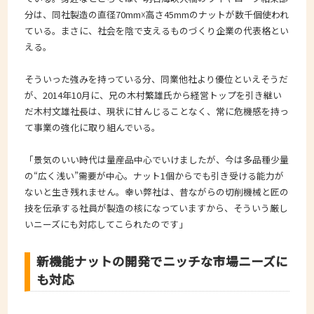
分は、同社製造の直径70mm☓高さ45mmのナットが数千個使われ
ている。まさに、社会を陰で支えるものづくり企業の代表格とい
える。
そういった強みを持っている分、同業他社より優位といえそうだ
が、2014年10月に、兄の木村繁雄氏から経営トップを引き継い
だ木村文雄社長は、現状に甘んじることなく、常に危機感を持っ
て事業の強化に取り組んでいる。
「景気のいい時代は量産品中心でいけましたが、今は多品種少量
の“広く浅い”需要が中心。ナット1個からでも引き受ける能力が
ないと生き残れません。幸い弊社は、昔ながらの切削機械と匠の
技を伝承する社員が製造の核になっていますから、そういう厳し
いニーズにも対応してこられたのです」
新機能ナットの開発でニッチな市場ニーズに
も対応