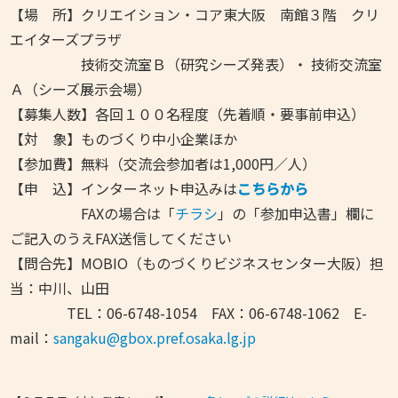
【場 所】クリエイション・コア東大阪 南館３階 クリ
エイターズプラザ
技術交流室Ｂ（研究シーズ発表）・
技術交流室
Ａ（シーズ展示会場）
【募集人数】各回１００名程度（先着順・要事前申込）
【対 象】ものづくり中小企業ほか
【参加費】無料（交流会参加者は1,000円／人）
【申 込】インターネット申込みは
こちらから
FAXの場合は「
チラシ
」の「参加申込書」欄に
ご記入のうえFAX送信してください
【問合先】MOBIO（ものづくりビジネスセンター大阪）担
当：中川、山田
TEL：06-6748-1054 FAX：06-6748-1062 E-
mail：
sangaku@gbox.pref.osaka.lg.jp