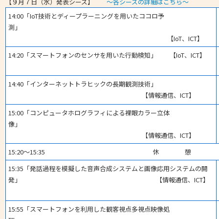
【９月７日（水）発表シーズ】
～各シーズの詳細はこちら～
14:00「IoT技術とディープラーニングを用いたココロ予
測」
【IoT、ICT】
14:20「スマートフォンのセンサを用いた行動検知」 【IoT、ICT】
14:40「インターネットトラヒックの長期観測技術」
【情報通信、ICT】
15:00「コンピュータホログラフィによる裸眼カラー立体
像」
【情報通信、ICT】
15:20～15:35 休 憩
15:35「発話過程を模擬した音声合成システムと画像応用システムの開
発」 【情報通信、ICT】
15:55「スマートフォンを利用した観客視点多視点映像処