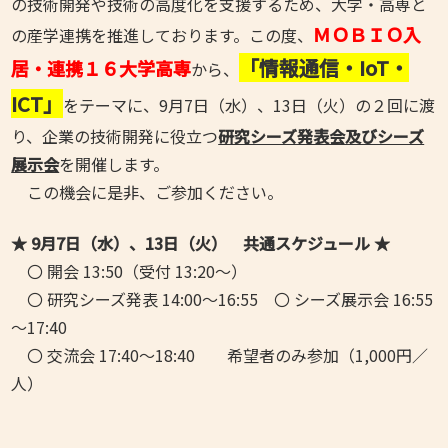
の技術開発や技術の高度化を支援するため、大学・高専と
ＭＯＢＩＯ入
の産学連携を推進しております。この度、
「情報通信・IoT・
居・連携１６大学高専
から、
ICT」
をテーマに、9月7日（水）、13日（火）の２回に渡
り、企業の技術開発に役立つ
研究シーズ発表会及びシーズ
展示会
を開催します。
この機会に是非、ご参加ください。
★ 9月7日（水）、13日（火） 共通スケジュール ★
〇 開会 13:50（受付 13:20～）
〇 研究シーズ発表 14:00～16:55 〇 シーズ展示会 16:55
～17:40
〇 交流会 17:40～18:40 希望者のみ参加（1,000円／
人）