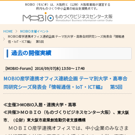
MOBIO（モビオ）は、大阪府と（公財）大阪産業局が運営する
府内ものづくり中小企業の総合支援拠点です。
HOME
MOBIO主催イベント
MOBIO産学連携オフィス連続企画 テーマ別大学・高専合同研究シーズ発表会『情報通
信・IoT・ICT編』 第5回
過去の開催実績
【MOBIO-Forum】2016/09/07(水) 13:50〜 17:40
MOBIO産学連携オフィス連続企画 テーマ別大学・高専合
同研究シーズ発表会『情報通信・IoT・ICT編』 第5回
≪主催≫MOBIO入居・連携大学・高専
≪共催≫ＭＯＢＩＯ（ものづくりビジネスセンター大阪）、
東大阪
市、（公財）東大阪市産業創造勤労者支援機構
ＭＯＢＩＯ産学連携オフィスでは、中小企業のみなさま