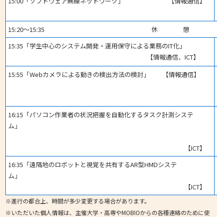
15:00「ソフトウェア無線ネットワーク」 【情報通信】
15:20～15:35 休 憩
15:35「学生中心のシステム開発・運用保守による業務のIT化」
【情報通信、ICT】
15:55「Webカメラによる動きの検出方法の検討」 【情報通信】
16:15「パソコン作業者の状況把握を自動化するタスク計測システ
ム」
【ICT】
16:35「遠隔地のロボットと視覚を共有するAR型HMDシステ
ム」
【ICT】
※進行の都合上、時間が多少変更する場合があります。
※いただいた個人情報は、主催大学・高専やMOBIOからの各種連絡のために使