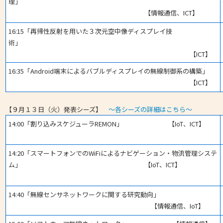
理」
【情報通信、ICT】
16:15「再帰性反射を用いた３次元空中像ディスプレイ技
術」
【ICT】
16:35「Android端末によるバブルディスプレイの無線制御系の構築」
【ICT】
【９月１３日（火）発表シーズ】
～各シーズの詳細はこちら～
14:00「割り込みスケジューラREMON」 【IoT、ICT】
14:20「スマートフォンでのWiFiによるナビゲーション・物流管理システ
ム」 【IoT、ICT】
14:40「無線センサネットワークに関する研究動向」
【情報通信、IoT】