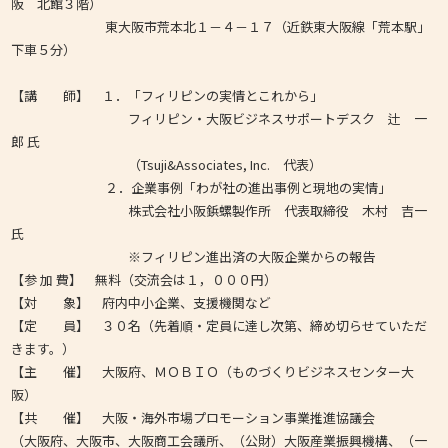
阪 北館３階）
東大阪市荒本北１－４－１７（近鉄東大阪線「荒本駅」
下車５分）
【講 師】 １．「フィリピンの実情とこれから」
フィリピン・大阪ビジネスサポートデスク 辻 一
郎 氏
（Tsuji&Associates, Inc. 代表）
２．企業事例「わが社の進出事例と現地の実情」
株式会社小阪鋲螺製作所 代表取締役 木村 吉一
氏
※フィリピン進出済の大阪企業からの報告
【参 加 費】 無料（交流会は１，０００円）
【対 象】 府内中小企業、支援機関など
【定 員】 ３０名（先着順・定員に達し次第、締め切らせていただ
きます。）
【主 催】 大阪府、ＭＯＢＩＯ（ものづくりビジネスセンター大
阪）
【共 催】 大阪・海外市場プロモーション事業推進協議会
（大阪府、大阪市、大阪商工会議所、（公財）大阪産業振興機構、（一