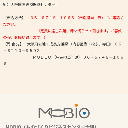
財）大阪国際経済振興センター）
【申込方法】
０６－６７４８－１０６６ （申込担当：原）にお電話く
ださい。
（定員に達し次第、締め切らせて頂きます。ご容赦
の程、お願い致します。）
【問 合 先】 大阪府立地・成長支援課 （内容担当：松永、寺田） ０６
－６２１０－９５０３
ＭＯＢＩＯ （申込担当：原） ０６－６７４８－１０６
６
MOBIO（ものづくりビジネスセンター大阪）