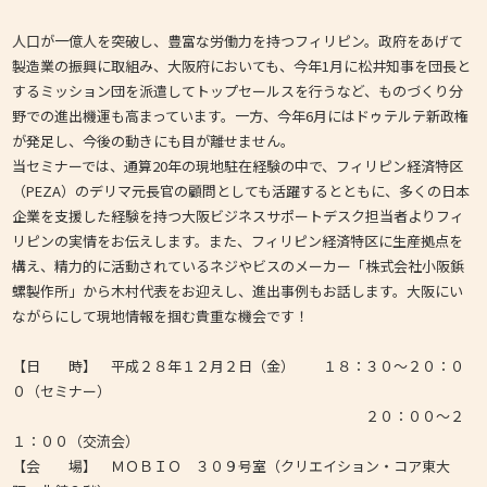
人口が一億人を突破し、豊富な労働力を持つフィリピン。政府をあげて
製造業の振興に取組み、大阪府においても、今年1月に松井知事を団長と
するミッション団を派遣してトップセールスを行うなど、ものづくり分
野での進出機運も高まっています。一方、今年6月にはドゥテルテ新政権
が発足し、今後の動きにも目が離せません。
当セミナーでは、通算20年の現地駐在経験の中で、フィリピン経済特区
（PEZA）のデリマ元長官の顧問としても活躍するとともに、多くの日本
企業を支援した経験を持つ大阪ビジネスサポートデスク担当者よりフィ
リピンの実情をお伝えします。また、フィリピン経済特区に生産拠点を
構え、精力的に活動されているネジやビスのメーカー「株式会社小阪鋲
螺製作所」から木村代表をお迎えし、進出事例もお話します。大阪にい
ながらにして現地情報を掴む貴重な機会です！
【日 時】 平成２８年１２月２日（金） １８：３０～２０：０
０（セミナー）
２０：００～２
１：００（交流会）
【会 場】 ＭＯＢＩＯ ３０９号室（クリエイション・コア東大