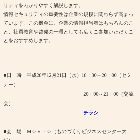
リティをわかりやすく解説します。
情報セキュリティの重要性は企業の規模に関わらず高まっ
ています。この機会に、企業の情報担当者はもちろんのこ
と、社員教育や啓発の一環としても広くご参加いただくこ
とをおすすめします。
■日 時 平成28
年12
月21
日（水）
18
：
30
～
20
：
00
（セミ
ナ
ー）
20
：
00
～
21
：
00
（交流
会）
チラシ
■会 場 ＭＯＢＩＯ（ものづくりビジネスセンター大