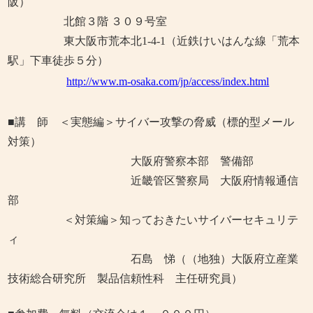
阪）
北館３階 ３０９号室
東大阪市荒本北1-4-1
（近鉄けいはんな線「荒本
駅」下車徒歩５分）
http://www.m-osaka.com/jp/access/index.html
■講 師 ＜実態編＞サイバー攻撃の脅威（標的型メール
対策）
大阪府警察本部 警備部
近畿管区警察局 大阪府情報通信
部
＜対策編＞知っておきたいサイバーセキュリテ
ィ
石島 悌（（地独）大阪府立産業
技術総合研究所 製品信頼性科 主任研究員）