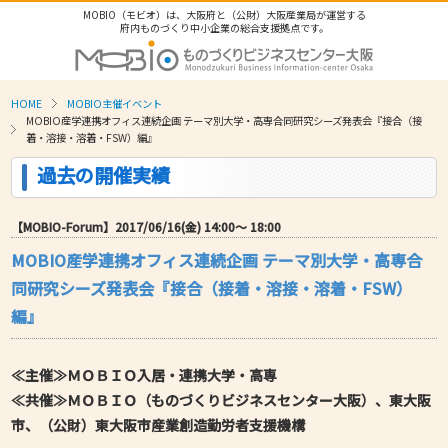
MOBIO（モビオ）は、大阪府と（公財）大阪産業局が運営する
府内ものづくり中小企業の総合支援拠点です。
HOME
MOBIO主催イベント
MOBIO産学連携オフィス連続企画 テーマ別大学・高専合同研究シーズ発表会『接合（接
着・溶接・溶着・FSW）編』
過去の開催実績
【MOBIO-Forum】2017/06/16(金) 14:00〜 18:00
MOBIO産学連携オフィス連続企画 テーマ別大学・高専合
同研究シーズ発表会『接合（接着・溶接・溶着・FSW）
編』
≪主催≫
ＭＯＢＩＯ
入居・連携大学・高専
≪共催≫ＭＯＢＩＯ（ものづくりビジネスセンター大阪）、東大阪
市、（公財）東大阪市産業創造勤労者支援機構