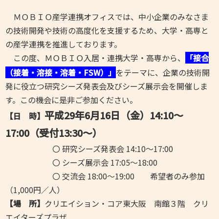
ＭＯＢＩＯ産学連携オフィスでは、中小企業のみなさま
の技術開発や技術の高度化を支援するため、大学・高専と
の産学連携を推進しております。
この度、ＭＯＢＩＯ入居・連携大学・
高専から、
「
接合
（接着・溶接・溶着・FSW）」
をテーマに、企業の技術開
発に役立つ研究シーズ発表会及びシーズ展示会を開催しま
す。この機会に是非ご参加ください。
平成29年6月16日（金）14:10～
【日 時】
17:00（受付13:30～）
〇 研究シーズ発表会 14:10～17:00
〇 シーズ展示会 17:05～18:00
〇 交流会 18:00～19:00 希望者のみ参加
（1,000円／人）
【場 所】
クリエイション・コア東大阪 南館３階 クリ
エイターズプラザ