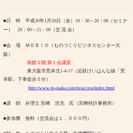
■日 時 平成30
年1
月26
日（金）
18
：
30
～
20
：
00
（セミナ
ー）
20
：
00
～
21
：
00
（交 流 会）
■会 場 ＭＯＢＩＯ（ものづくりビジネスセンター大
阪）
南館２階 第１会議室
東大阪市荒本北1-4-17
（近鉄けいはんな線「荒
本駅」下車徒歩５分）
http://www.m-osaka.com/jp/access/index.html
■講 師 弁理士 宮﨑 浩充 氏（宮﨑特許事務所）
■参加費 無料（交流会は１，０００円）