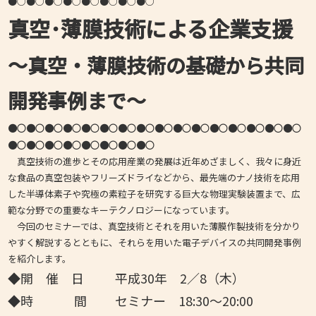
●○●○●○●○●○●○●○●○
真空･薄膜技術による企業支援
～真空・薄膜技術の基礎から共同
開発事例まで～
●○●○●○●○●○●○●○●○●○●○●○●○●○●○●○●○
●○●○●○●○●○●○●○●○
真空技術の進歩とその応用産業の発展は近年めざましく、我々に身近
な食品の真空包装やフリーズドライなどから、最先端のナノ技術を応用
した半導体素子や究極の素粒子を研究する巨大な物理実験装置まで、広
範な分野での重要なキーテクノロジーになっています。
今回のセミナーでは、真空技術とそれを用いた薄膜作製技術を分かり
やすく解説するとともに、それらを用いた電子デバイスの共同開発事例
を紹介します。
◆開 催 日 平成30年 2
／8（木）
◆時 間 セミナー 18:30～20:00