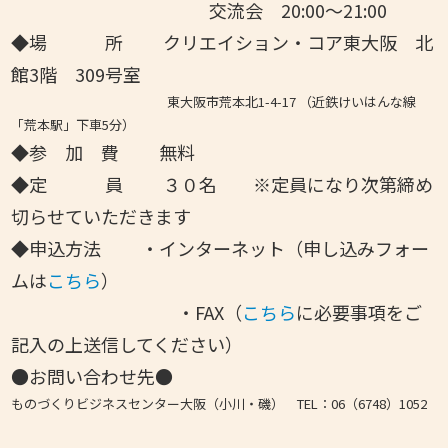
交流会 20:00～21:00
◆場 所 クリエイション・コア東大阪 北
館3階 309号室
東大阪市荒本北1-4-17 （近鉄けいはんな線
「荒本駅」下車5分）
◆参 加 費
無料
◆
定 員 ３０名 ※定員になり次第締め
切らせていただきます
◆申込方法
・インターネット（申し込みフォー
ムは
こちら
）
・FAX（
こちら
に必要事項をご
記入の上送信してください）
●お問い合わせ先●
ものづくりビジネスセンター大阪（小川・磯） TEL：06（6748）1052