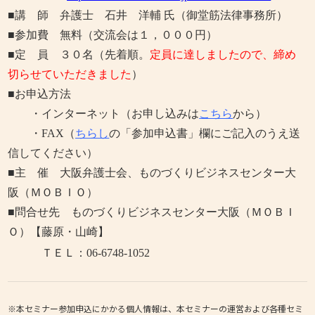
■講 師 弁護士 石井 洋輔 氏（御堂筋法律事務所）
■参加費 無料（交流会は１，０００円）
■定 員 ３０名（先着順。
定員に達しましたので、締め
切らせていただきました
）
■お申込方法
・
インターネット（お申し込みは
こちら
から）
・FAX
（
ちらし
の「参加申込書」欄にご記入のうえ送
信してください）
■主 催 大阪弁護士会、ものづくりビジネスセンター大
阪（ＭＯＢＩＯ）
■問合せ先 ものづくりビジネスセンター大阪（ＭＯＢＩ
Ｏ）【藤原・山崎】
ＴＥＬ：06-6748-1052
※本セミナー参加申込にかかる個人情報は、本セミナーの運営および各種セミ