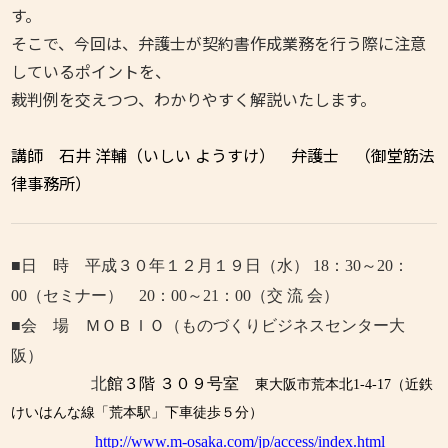
す。
そこで、今回は、弁護士が契約書作成業務を行う際に注意
しているポイントを、
裁判例を交えつつ、わかりやすく解説いたします。
講師 石井 洋輔（いしい ようすけ） 弁護士 （御堂筋法
律事務所）
■日 時 平成３０
年１２月１９
日（水）
18
：
30
～
20
：
00
（セミナー）
20
：
00
～
21
：
00
（交 流 会）
■会 場 ＭＯＢＩＯ（ものづくりビジネスセンター大
阪）
北
館３階 ３０９号室
東大阪市荒本北1-4-17
（近鉄
けいはんな線「荒本駅」下車徒歩５分）
http://www.m-osaka.com/jp/access/index.html