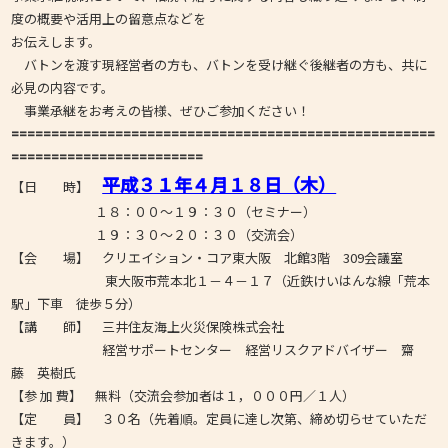
度の概要や活用上の留意点などを
お伝えします。
バトンを渡す現経営者の方も、バトンを受け継ぐ後継者の方も、共に
必見の内容です。
事業承継をお考えの皆様、ぜひご参加ください！
=====================================================
========================
平成３１年４月１８日（木）
【日 時】
１８：００～１９：３０（セミナー）
１９：３０～２０：３０（交流会）
【会 場】 クリエイション・コア東大阪 北館3階 309会議室
東大阪市荒本北１－４－１７（近鉄けいはんな線「荒本
駅」下車 徒歩５分）
【講 師】 三井住友海上火災保険株式会社
経営サポートセンター 経営リスクアドバイザー 齋
藤 英樹氏
【参 加 費】 無料（交流会参加者は１，０００円／１人）
【定 員】 ３０名（先着順。定員に達し次第、締め切らせていただ
きます。）