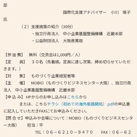
部
国際化支援アドバイザー 小川 陽子
氏
（２）支援施策の紹介（30分）
・独立行政法人 中小企業基盤整備機構 近畿本部
・公益財団法人 大阪産業局
【参 加 費】 無料（交流会は1,000円／人）
【定 員】 ３０名（先着順。定員に達し次第、締め切らせていただ
きます。）
【対 象】 ものづくり企業経営者等
【主 催】 MOBIO（ものづくりビジネスセンター大阪）、独立行政
法人 中小企業基盤整備機構 近畿本部
【申 込 み】 HPからのお申し込みは
こちら
から
または、こちら
チラシ（初めての海外販路開拓）.pdf
の申込書
に記入していただきFAXにてお申込みください。
【問 合 せ】申込みや会場について：MOBIO（ものづくりビジネスセンタ
ー大阪） 担当：平
TEL：０６－６２１０－９４７０ FAX：０６－６２