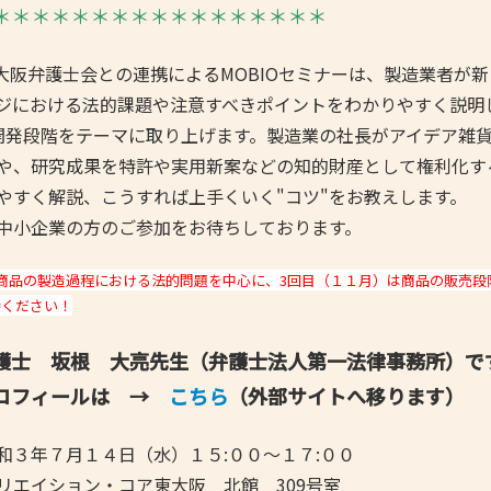
＊＊＊＊＊＊＊＊＊＊＊＊＊＊＊＊＊
- 大阪製ブランド認定制度
- 大阪の伝統工芸品
大阪弁護士会との連携によるMOBIOセミナーは、製造業者が
ジにおける法的課題や注意すべきポイントをわかりやすく説明
- 大阪ものづくり企業 海外拠点リスト
発段階をテーマに取り上げます。製造業の社長がアイデア雑貨
や、研究成果を特許や実用新案などの知的財産として権利化す
やすく解説、こうすれば上手くいく"コツ"をお教えします。
中小企業の方のご参加をお待ちしております。
商品の製造過程における法的問題を中心に、3回目（１１月）は商品の販売
待ください！
護士 坂根 大亮先生（弁護士法人第一法律事務所）で
フィールは →
こちら
（外部サイトへ移ります）
３年７月１４日（水）１５:００～１７:００
エイション・コア東大阪 北館 309号室