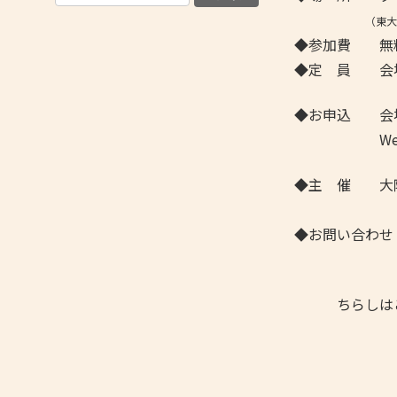
（東大
◆参加費 無
◆定 員 会場
◆お申込 会
Web参
◆主 催 大阪
◆お問い合わせ
担当：山崎・
ちらしはこ