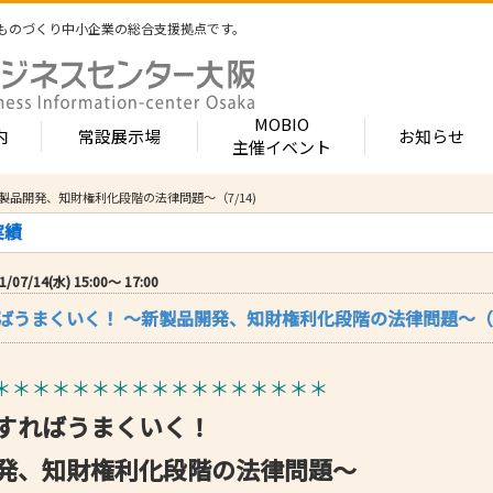
ものづくり中小企業の総合支援拠点です。
MOBIO
内
常設展示場
お知らせ
主催イベント
製品開発、知財権利化段階の法律問題～（7/14)
常設展示場
MOBIOとは
出展企業紹介
実績
内 -北館-
- 展示・商談会
- MOBIO 常設展示場
- MOBIOの4つの
- 出展企業カテ
（常設展示企業五十音順一覧）
視察見学について
出展企業一覧（ブ
/07/14(水) 15:00〜 17:00
- 大阪ものづくり企業ナビ
- オープンファク
場のご案内
展示場出展について
出展企業一覧（
ばうまくいく！ ～新製品開発、知財権利化段階の法律問題～（7/
出展のメリット
- MOBIO主催イベント
- ものづくり中小
- 業種から探す
ンキュベートルーム）
出展するには？
部品・部材
出展までの流れ
- ものづくりイノベーション支援
- 街パビOSAKA
内 -南館-
加工・処理
＊＊＊＊＊＊＊＊＊＊＊＊＊＊＊＊＊
よくある質問
機械・装置
- 大規模展示商談会活用事業（出展支援事業）
- リボーンチャレ
出展企業の声
すればうまくいく！
電子・光学
（万博場外展示
- 大阪府中小企業等外国出願支援事業
オフィス
化学・樹脂
発、知財権利化段階の法律問題～
包装・印刷・繊
- 大阪ものづくり優良企業賞
生活関連等