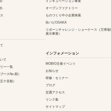
館-
インキュベーション事業
館-
オープンファクトリー
ィス
ものづくり中小企業検索
街パビOSAKA
リボーンチャレンジ・ショーケース（万博場
展示事業）
いて
込
インフォメーション
ついて
MOBIO主催イベント
ゴリー一覧
お知らせ
ブースNo.順）
研修・セミナー
（五十音順）
ブログ
交通アクセス
リンク集
サイトマップ