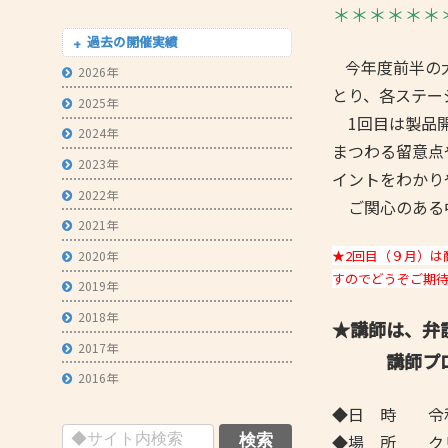
＊＊＊＊＊＊
- 技術者育成の支援
過去の開催実績
- メールマガジン
今年度前半の
2026年
とり、各ステー
- MOOV,press
2025年
1回目は製品開
- ものづくり取引あっせん
2024年
まつわる留意点
2023年
- ものづくりB2Bネットワーク
イントをわかり
2022年
- MOBIOイノベーションセンター
ご関心のある
2021年
★2回目（９月）は
2020年
すのでどうぞご期
2019年
2018年
★講師は、弁
2017年
講師プロ
2016年
◆日 時 令和
◆場 所 クリ