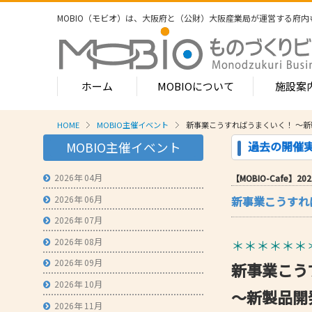
MOBIO（モビオ）は、大阪府と（公財）大阪産業局が運営する
府内
ホーム
MOBIOについて
施設案
HOME
MOBIO主催イベント
新事業こうすればうまくいく！ ～新
MOBIOのサービス
過去の開催
MOBIO主催イベント
- ワンストップサービス
- フロア案
1-2階
2026年 04月
【MOBIO-Cafe】2021
- 常設展示場
常設展示
2026年 06月
新事業こうすれ
3階
- MOBIOインキュベート支援
4階（イ
2026年 07月
- 取引適正化講習会
- フロア案
2026年 08月
＊＊＊＊＊＊
1階
- 産学連携の支援
2026年 09月
新事業こう
2階
- 産学連携の相談・対応事例
産学連携
2026年 10月
～新製品開
3階
- 知的財産に関する支援
2026年 11月