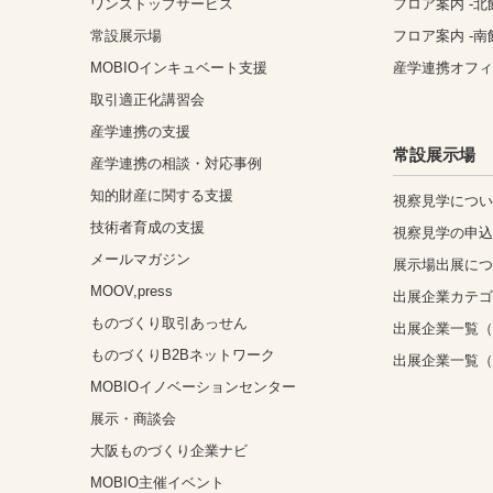
ワンストップサービス
フロア案内 -北
常設展示場
フロア案内 -南
MOBIOインキュベート支援
産学連携オフ
取引適正化講習会
産学連携の支援
常設展示場
産学連携の相談・対応事例
知的財産に関する支援
視察見学につ
技術者育成の支援
視察見学の申
メールマガジン
展示場出展に
MOOV,press
出展企業カテ
ものづくり取引あっせん
出展企業一覧（
ものづくりB2Bネットワーク
出展企業一覧
MOBIOイノベーションセンター
展示・商談会
大阪ものづくり企業ナビ
MOBIO主催イベント