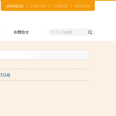
JAPANESE
ENGLISH
CHINESE
KOREAN
お問合せ
戦略
ゴリー一覧
ースNo.順）
トリー
五十音順）
14)
企業検索
（出展企業）
ンジ・ショーケース
事業）
維