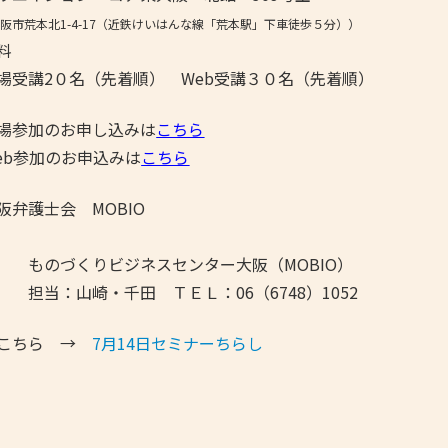
阪市荒本北1-4-17（近鉄けいはんな線「荒本駅」下車徒歩５分））
料
受講2０名（先着順） Web受講３０名（先着順）
場参加のお申し込みは
こちら
加のお申込みは
こちら
弁護士会 MOBIO
 ものづくりビジネスセンター大阪（MOBIO）
千田 ＴＥＬ：06（6748）1052
ちら →
7月14日セミナーちらし