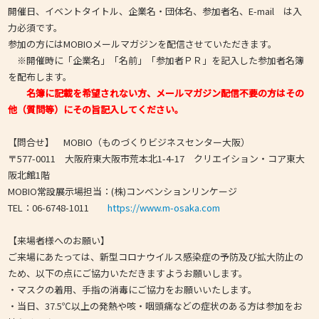
開催日、イベントタイトル、企業名・団体名、参加者名、E-mail は入
力必須です。
参加の方にはMOBIOメールマガジンを配信させていただきます。
※開催時に「企業名」「名前」「参加者ＰＲ」を記入した参加者名簿
を配布します。
名簿に記載を希望されない方、メールマガジン配信不要の方はその
他（質問等）にその旨記入してください。
【問合せ】 MOBIO（ものづくりビジネスセンター大阪）
〒577-0011 大阪府東大阪市荒本北1-4-17 クリエイション・コア東大
阪北館1階
MOBIO常設展示場担当：(株)コンベンションリンケージ
TEL：06-6748-1011
https://www.m-osaka.com
【来場者様へのお願い】
ご来場にあたっては、新型コロナウイルス感染症の予防及び拡大防止の
ため、以下の点にご協力いただきますようお願いします。
・マスクの着用、手指の消毒にご協力をお願いいたします。
・当日、37.5℃以上の発熱や咳・咽頭痛などの症状のある方は参加をお